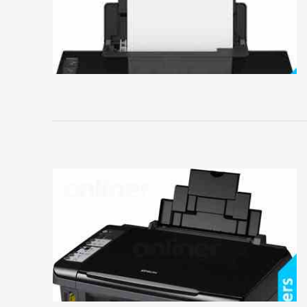
OKI
Olympus
Panasonic
Pantum
Ricoh
Samsung
Sharp