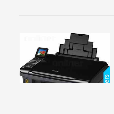
Sony
Toshiba
Xerox