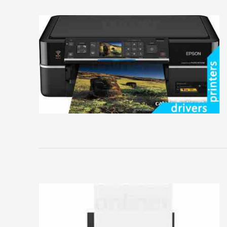
HP
Kodak
Konica
Minolta
Kyocera
Mita
Lexmark
LG
Mitsubishi