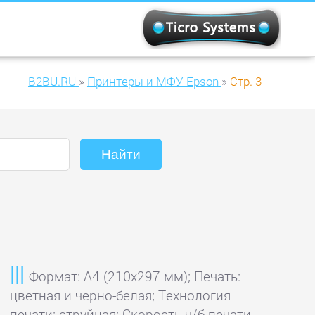
B2BU.RU
»
Принтеры и МФУ Epson
»
Стр. 3
Формат: A4 (210x297 мм); Печать:
цветная и черно-белая; Технология
печати: струйная; Скорость ч/б печати