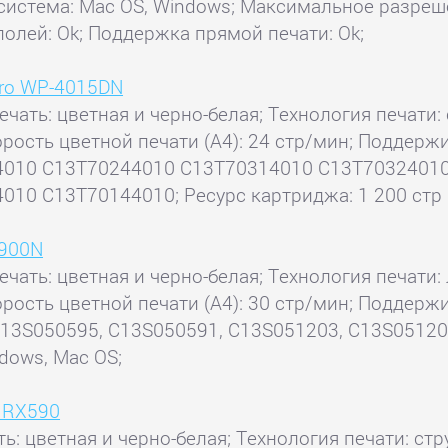
система: Mac OS, Windows; Максимальное разреше
 полей: Ok; Поддержка прямой печати: Ok;
Pro WP-4015DN
ечать: цветная и черно-белая; Технология печати:
Скорость цветной печати (А4): 24 стр/мин; Подде
4010 C13T70244010 C13T70314010 C13T7032401
0 C13T70144010; Ресурс картриджа: 1 200 стр (
3900N
ечать: цветная и черно-белая; Технология печати:
Скорость цветной печати (А4): 30 стр/мин; Подде
13S050595, C13S050591, C13S051203, C13S05120
dows, Mac OS;
o RX590
ь: цветная и черно-белая; Технология печати: стру