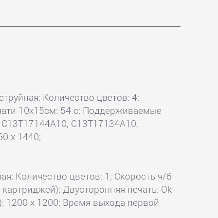
 струйная; Количество цветов: 4;
печати 10x15см: 54 с; Поддерживаемые
 C13T17144A10, C13T17134A10,
0 x 1440;
ая; Количество цветов: 1; Скорость ч/б
ыx картриджей); Двусторонняя печать: Ok
: 1200 x 1200; Время выхода первой