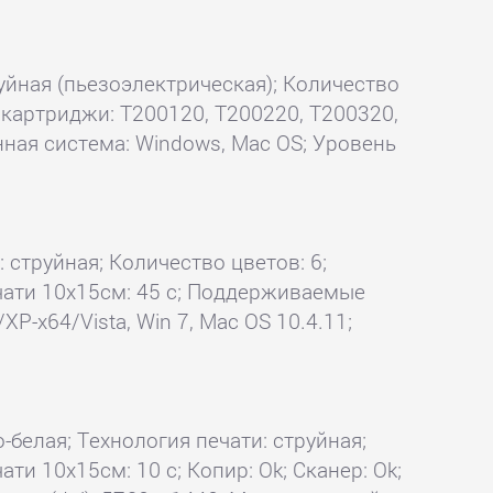
руйная (пьезоэлектрическая); Количество
 картриджи: T200120, T200220, T200320,
нная система: Windows, Mac OS; Уровень
: струйная; Количество цветов: 6;
печати 10x15см: 45 с; Поддерживаемые
P-x64/Vista, Win 7, Mac OS 10.4.11;
о-белая; Технология печати: струйная;
ати 10x15см: 10 с; Копир: Ok; Сканер: Ok;