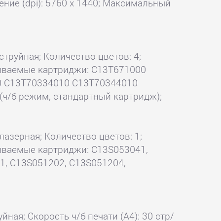
ние (dpi): 5760 x 1440; Максимальный
 струйная; Количество цветов: 4;
рживаемые картриджи: C13T671000
0 C13T70334010 C13T70344010
ч/б режим, стандартный картридж);
 лазерная; Количество цветов: 1;
рживаемые картриджи: C13S053041,
1, C13S051202, C13S051204,
йная; Скорость ч/б печати (А4): 30 стр/