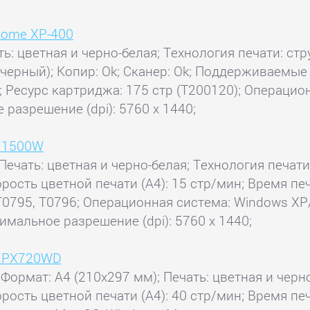
Home XP-400
ть: цветная и черно-белая; Технология печати: ст
 черный); Копир: Ok; Сканер: Ok; Поддерживаемые
; Ресурс картриджа: 175 стр (T200120); Операцио
 разрешение (dpi): 5760 x 1440;
o 1500W
Печать: цветная и черно-белая; Технология печати
корость цветной печати (А4): 15 стр/мин; Время 
T0795, T0796; Операционная система: Windows XP/X
имальное разрешение (dpi): 5760 x 1440;
o PX720WD
 Формат: A4 (210x297 мм); Печать: цветная и черн
орость цветной печати (А4): 40 стр/мин; Время печ