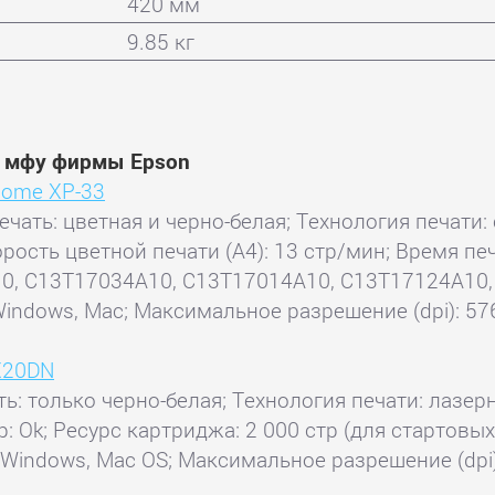
420 мм
9.85 кг
и мфу фирмы Epson
Home XP-33
ечать: цветная и черно-белая; Технология печати:
корость цветной печати (А4): 13 стр/мин; Время 
0, C13T17034A10, C13T17014A10, C13T17124A10,
ndows, Mac; Максимальное разрешение (dpi): 576
X20DN
ть: только черно-белая; Технология печати: лазерн
ер: Ok; Ресурс картриджа: 2 000 стр (для стартов
Windows, Mac OS; Максимальное разрешение (dpi)