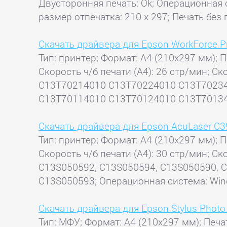
Двусторонняя печать: Ok; Операционная 
размер отпечатка: 210 x 297; Печать без
Скачать драйвера для Epson WorkForce 
Тип: принтер; Формат: A4 (210x297 мм); П
Скорость ч/б печати (А4): 26 стр/мин; 
C13T70214010 C13T70224010 C13T7023
C13T70114010 C13T70124010 C13T7013401
Скачать драйвера для Epson AcuLaser C
Тип: принтер; Формат: A4 (210x297 мм); П
Скорость ч/б печати (А4): 30 стр/мин; 
C13S050592, C13S050594, C13S050590, C
C13S050593; Операционная система: Win
Скачать драйвера для Epson Stylus Phot
Тип: МФУ; Формат: A4 (210x297 мм); Печат