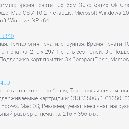
р/мин; Время печати 10x15см: 30 с; Копир: Ok; Ска
е, Mac OS X 10.2 и старше, Microsoft Windows 200
oft Windows XP x64;
o R340
елая; Технология печати: струйная; Время печати
 отпечатка: 210 x 297; Печать без полей: Ok; Под
; Поддержка карт памяти: Ok CompactFlash, Memory 
1400
ечать: только черно-белая; Технология печати: св
Поддерживаемые картриджи: C13S050650, C13S0506
indows, Mac OS; Рекомендуемая месячная нагрузк
ьный размер отпечатка: 216 x 356 мм;