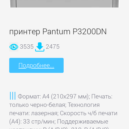
Konica
Minolta
принтер Pantum P3200DN
Kyocera
3535
2475
Mita
Подробнее...
Lexmark
LG
Формат: A4 (210x297 мм); Печать:
только черно-белая; Технология
Mitsubishi
печати: лазерная; Скорость ч/б печати
(А4): 33 стр/мин; Поддерживаемые
OKI