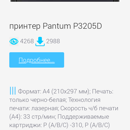
Sony
Toshiba
принтер Pantum P3205D
4268
2988
Xerox
Подробнее...
Формат: A4 (210x297 мм); Печать:
только черно-белая; Технология
печати: лазерная; Скорость ч/б печати
(А4): 33 стр/мин; Поддерживаемые
картриджи: P (A/B/C) -310, P (A/B/C)