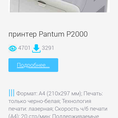
Домой
Регистрация
принтер Pantum P2000
Вход
4701
3291
Подробнее...
Контакты
Карта
сайта
Формат: A4 (210x297 мм); Печать:
только черно-белая; Технология
ПРИНТЕРЫ
печати: лазерная; Скорость ч/б печати
И
(А4): 20 стр/мин; Поддерживаемые