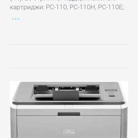
картриджи: PC-110, PC-110H, PC-110E;
МФУ
Brother
Canon
Develop
Epson
HP
Kodak