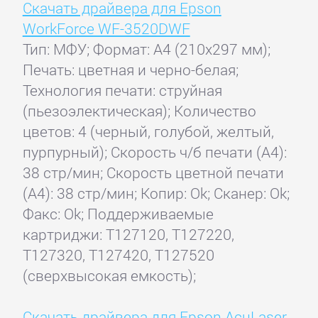
Скачать драйвера для Epson
WorkForce WF-3520DWF
Тип: МФУ; Формат: A4 (210x297 мм);
Печать: цветная и черно-белая;
Технология печати: струйная
(пьезоэлектическая); Количество
цветов: 4 (черный, голубой, желтый,
пурпурный); Скорость ч/б печати (А4):
38 стр/мин; Скорость цветной печати
(А4): 38 стр/мин; Копир: Ok; Сканер: Ok;
Факс: Ok; Поддерживаемые
картриджи: T127120, T127220,
T127320, T127420, T127520
(сверхвысокая емкость);
Скачать драйвера для Epson AcuLaser