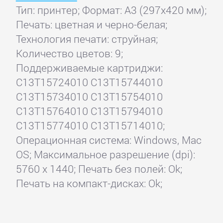
Тип: принтер; Формат: A3 (297x420 мм);
Печать: цветная и черно-белая;
Технология печати: струйная;
Количество цветов: 9;
Поддерживаемые картриджи:
C13T15724010 C13T15744010
C13T15734010 C13T15754010
C13T15764010 C13T15794010
C13T15774010 C13T15714010;
Операционная система: Windows, Mac
OS; Максимальное разрешение (dpi):
5760 x 1440; Печать без полей: Ok;
Печать на компакт-дисках: Ok;