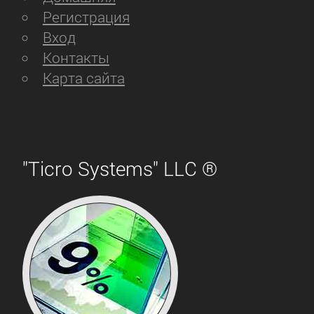
Регистрация
Вход
Контакты
Карта сайта
"Ticro Systems" LLC ®