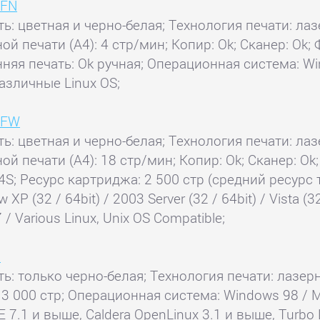
5FN
ь: цветная и черно-белая; Технология печати: лаз
ной печати (А4): 4 стр/мин; Копир: Ok; Сканер: O
нняя печать: Ok ручная; Операционная система: W
различные Linux OS;
5FW
ь: цветная и черно-белая; Технология печати: лаз
ной печати (А4): 18 стр/мин; Копир: Ok; Сканер: 
04S; Ресурс картриджа: 2 500 стр (средний ресурс
(32 / 64bit) / 2003 Server (32 / 64bit) / Vista (32 /
 / Various Linux, Unix OS Compatible;
0
ь: только черно-белая; Технология печати: лазерн
 3 000 стр; Операционная система: Windows 98 / Me
 7.1 и выше, Caldera OpenLinux 3.1 и выше, Turbo 