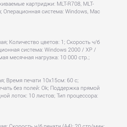
ерживаемые картриджи: MLT-R708, MLT-
я; Операционная система: Windows, Mac
ая; Количество цветов: 1; Скорость ч/б
ационная система: Windows 2000 / XP /
емая месячная нагрузка: 10 000 стр.;
я; Время печати 10x15см: 60 с;
ечать без полей: Ok; Поддержка прямой
дной лоток: 10 листов; Тип процессора:
ая; Скорость ч/б печати (А4): 20 стр/мин;