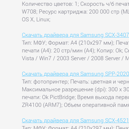
Количество цветов: 1; Скорость ч/б печа
W708; Ресурс картриджа: 200 000 стр (M
OS X, Linux;
Скачать драйвера для Samsung SCX-340
Тип: МФУ; Формат: A4 (210x297 мм); Печа
печати (А4): 20 стр/мин (А4); Копир: Ok;
Vista / Win7 / 2003 Server / 2008 Server /
Скачать драйвера для Samsung SPP-202
Тип: фотопринтер; Печать: цветная и чер
Максимальное разрешение (dpi): 300 x 3
печати: Ok PictBridge; Время выхода перв
ZR4100 (ARM7); Объем оперативной памя
Скачать драйвера для Samsung SCX-452
Тип: МФУ; Формат: A4 (210x297 мм); Печат