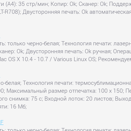
ти (А4): 35 стр/мин; Копир: Ok; Сканер: Ok; Подд
LT-R708); Двусторонняя печать: Ok автоматическа
7
ть: только черно-белая; Технология печати: лазерн
 Сканер: Ok; Двусторонняя печать: Ok ручная; Опер
 Mac OS X 10.4 - 10.7 / Various Linux OS; Рекоменду
0
но-белая; Технология печати: термосублимационна
00; Максимальный размер отпечатка: 100 x 150; П
ого снимка: 75 с; Входной лоток: 20 листов; Выхо
ти: 16 Мб;
1F
ь: только черно-белая; Технология печати: лазерн