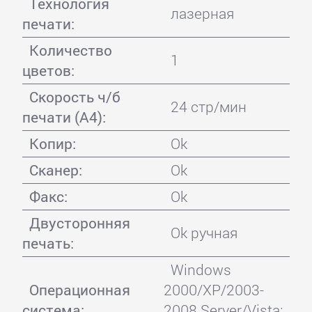
Технология
лазерная
печати:
Количество
1
цветов:
Скорость ч/б
24 стр/мин
печати (А4):
Копир:
Ok
Сканер:
Ok
Факс:
Ok
Двусторонняя
Ok ручная
печать:
Windows
Операционная
2000/XP/2003-
система:
2008 Server/Vista;