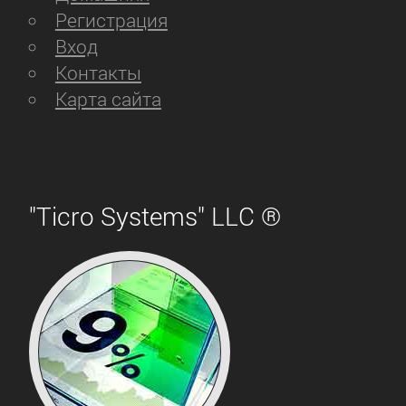
Регистрация
Вход
Контакты
Карта сайта
"Ticro Systems" LLC ®