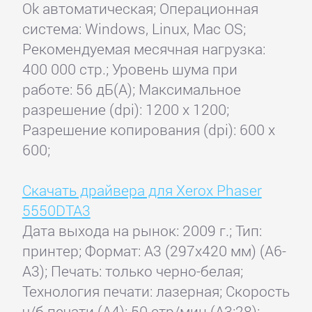
Ok автоматическая; Операционная
система: Windows, Linux, Mac OS;
Рекомендуемая месячная нагрузка:
400 000 стр.; Уровень шума при
работе: 56 дБ(А); Максимальное
разрешение (dpi): 1200 x 1200;
Разрешение копирования (dpi): 600 x
600;
Скачать драйвера для Xerox Phaser
5550DTA3
Дата выхода на рынок: 2009 г.; Тип:
принтер; Формат: A3 (297x420 мм) (А6-
А3); Печать: только черно-белая;
Технология печати: лазерная; Скорость
ч/б печати (А4): 50 стр/мин (А3:28);