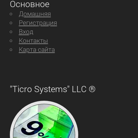
Основное
Домашняя
Регистрация
Вход
Контакты
Карта сайта
"Ticro Systems" LLC ®