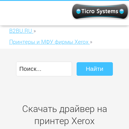
B2BU.RU
»
Принтеры и МФУ фирмы Xerox
»
Xerox WorkCentre 5022D
Скачать драйвер на
принтер Xerox