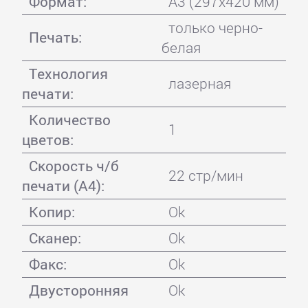
Формат:
A3 (297x420 мм)
только черно-
Печать:
белая
Технология
лазерная
печати:
Количество
1
цветов:
Скорость ч/б
22 стр/мин
печати (А4):
Копир:
Ok
Сканер:
Ok
Факс:
Ok
Двусторонняя
Ok