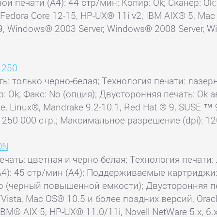
ой печати (А4): 44 стр/мин; Копир: Ok; Сканер: Ok
dora Core 12-15, HP-UX® 11i v2, IBM AIX® 5, Mac O
ris 9, Windows® 2003 Server, Windows® 2008 Server
4250
ть: только черно-белая; Технология печати: лазерн
ер: Ok; Факс: No (опция); Двусторонняя печать: O
е, Linux®, Mandrake 9.2-10.1, Red Hat ® 9, SUSE 
 250 000 стр.; Максимальное разрешение (dpi): 12
DN
ечать: цветная и черно-белая; Технология печати: 
 (А4): 45 стр/мин (A4); Поддерживаемые картрид
тр (черный повышенной емкости); Двусторонняя п
sta, Mac OS® 10.5 и более поздних версий, Oracle®
IBM® AIX 5, HP-UX® 11.0/11i, Novell NetWare 5.x, 6.x 