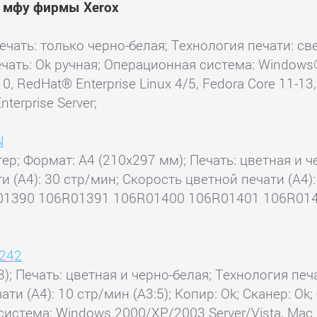
и мфу фирмы Xerox
ечать: только черно-белая; Технология печати: св
чать: Ok ручная; Операционная система: Windows® XP
10, RedHat® Enterprise Linux 4/5, Fedora Core 11-1
nterprise Server;
N
тер; Формат: A4 (210x297 мм); Печать: цветная и ч
ти (А4): 30 стр/мин; Скорость цветной печати (А
1390 106R01391 106R01400 106R01401 106R0140
7242
); Печать: цветная и черно-белая; Технология печа
ти (А4): 10 стр/мин (A3:5); Копир: Ok; Сканер: Ok;
стема: Windows 2000/XP/2003 Server/Vista, Mac OS