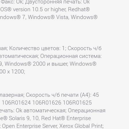
; Факс: Ok; Двусторонняя печать: Ok
S® version 10.5 or higher, Redhat®
, Windows® 7, Windows® Vista, Windows®
ая; Количество цветов: 1; Скорость ч/б
k автоматическая; Операционная система:
™ 9, Windows® 2000 и вышеr, Windows®
00 x 1200;
лазерная; Скорость ч/б печати (А4): 45
жи: 106R01624 106R01626 106R01625
ечать: Ok автоматическая; Операционная
 Solaris 9, 10, Red Hat® Enterprise
Open Enterprise Server, Xerox Global Print;