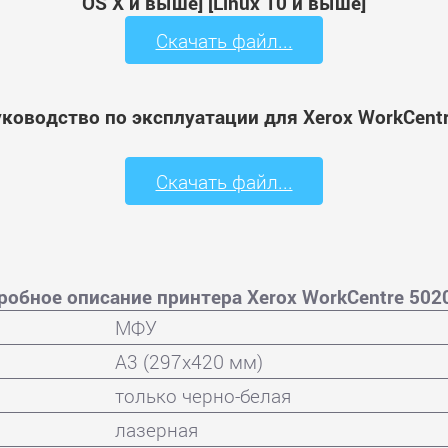
OS X и выше] [Linux 10 и выше]
Скачать файл...
уководство по эксплуатации для Xerox WorkCentr
Скачать файл...
робное описание принтера Xerox WorkCentre 502
МФУ
A3 (297x420 мм)
только черно-белая
лазерная