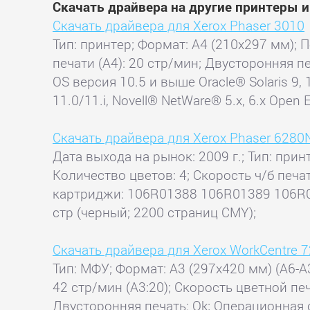
Скачать драйвера на другие принтеры 
Скачать драйвера для Xerox Phaser 3010
Тип: принтер; Формат: A4 (210x297 мм); П
печати (А4): 20 стр/мин; Двусторонняя пе
OS версия 10.5 и выше Oracle® Solaris 9, 
11.0/11.i, Novell® NetWare® 5.x, 6.x Open E
Скачать драйвера для Xerox Phaser 6280
Дата выхода на рынок: 2009 г.; Тип: прин
Количество цветов: 4; Скорость ч/б печа
картриджи: 106R01388 106R01389 106R0
стр (черный; 2200 страниц CMY);
Скачать драйвера для Xerox WorkCentre 
Тип: МФУ; Формат: A3 (297x420 мм) (A6-A3
42 стр/мин (A3:20); Скорость цветной печа
Двусторонняя печать: Ok; Операционная си