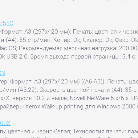
5755C
 Формат: A3 (297x420 мм); Печать: цветная и черн
 (А4): 55 стр/мин; Копир: Ok; Сканер: Ok; Факс: O
ac OS; Рекомендуемая месячная нагрузка: 200 00
k USB 2.0; Время выхода первой страницы: 3.4 с;
DN
тер; Формат: A3 (297x420 мм) ((A6-A3)); Печать: цв
тр/мин (А3:22); Скорость цветной печати (А4): 35 
X, версия 10.2 и выше, Novell NetWare 5.x/6.x, UNIX
 драйверы Xerox Walk-up printing для Windows 2000
900X
ь: цветная и черно-белая; Технология печати: лаз