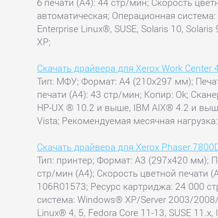
б печати (А4): 44 стр/мин; Скорость цветн
автоматическая; Операционная система: Fe
Enterprise Linux®, SUSE, Solaris 10, Sola
XP;
Скачать драйвера для Xerox Work Center 
Тип: МФУ; Формат: A4 (210x297 мм); Печа
печати (А4): 43 стр/мин; Копир: Ok; Скан
HP-UX ® 10.2 и выше, IBM AIX® 4.2 и выш
Vista; Рекомендуемая месячная нагрузка:
Скачать драйвера для Xerox Phaser 7800
Тип: принтер; Формат: A3 (297x420 мм); П
стр/мин (A4); Скорость цветной печати
106R01573; Ресурс картриджа: 24 000 с
система: Windows® XP/Server 2003/2008/Vi
Linux® 4, 5, Fedora Core 11-13, SUSE 11.x, 