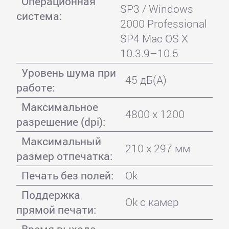
Операционная
SP3 / Windows
система:
2000 Professional
SP4 Mac OS X
10.3.9–10.5
Уровень шума при
45 дБ(А)
работе:
Максимальное
4800 x 1200
разрешение (dpi):
Максимальный
210 x 297 мм
размер отпечатка:
Печать без полей:
Ok
Поддержка
Ok с камер
прямой печати:
Время выхода