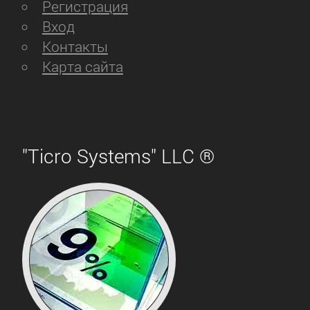
Регистрация
Вход
Контакты
Карта сайта
"Ticro Systems" LLC ®