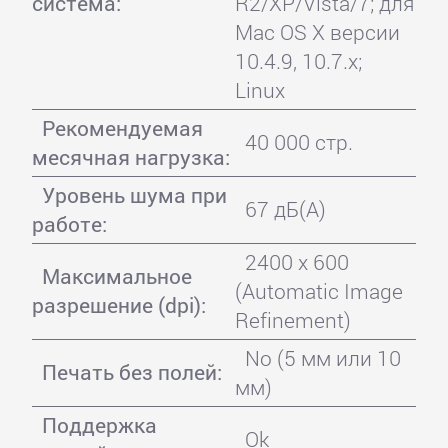
система:
R2/XP/Vista/7; для
Mac OS X версии
10.4.9, 10.7.x;
Linux
Рекомендуемая
40 000 стр.
месячная нагрузка:
Уровень шума при
67 дБ(А)
работе:
2400 x 600
Максимальное
(Automatic Image
разрешение (dpi):
Refinement)
No (5 мм или 10
Печать без полей:
мм)
Поддержка
Ok