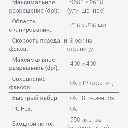
Максимальное
9600 x 9600
разрешение (dpi):
(улучшенное)
Область
216 x 356 мм
сканирования:
Скорость передачи
3 сек на
факса:
страницу
Максимальное
400 x 400
разрешение (dpi):
Сохранение
Ok 512 страниц
факсов:
Быстрый набор:
Ok 181 номеров
PC Fax:
Ok
550 листов
Входной лоток:
(максимально)