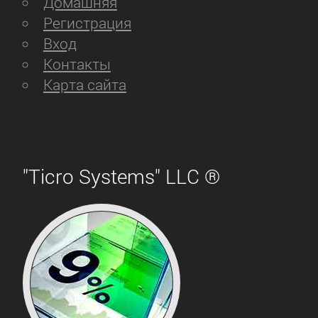
Домашняя
Регистрация
Вход
Контакты
Карта сайта
"Ticro Systems" LLC ®