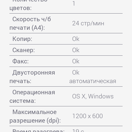
1
цветов:
Скорость ч/б
24 стр/мин
печати (А4):
Копир:
Ok
Сканер:
Ok
Факс:
Ok
Двусторонняя
Ok
печать:
автоматическая
Операционная
OS X, Windows
система:
Максимальное
1200 x 600
разрешение (dpi):
Время разогрева:
19 с