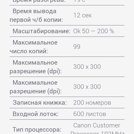
Время вывода
12 сек
первой ч/б копии:
Масштабирование:
Ok 50 — 200 %
Максимальное
99
число копий:
Максимальное
300 x 300
разрешение (dpi):
Максимальное
300 x 300
разрешение (dpi):
Записная книжка:
200 номеров
Входной лоток:
600 листов
Canon Customer
Тип процессора:
Processor, 192MHz