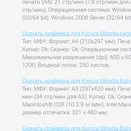
печати (А4): 21 стр/мин (7,8 стр/мин для 
стр/мин); Операционная система: Windows X
(32/64 bit), Windows 2008 Server (32/64 bi
Скачать драйвера для Konica Minolta pa
Тип: МФУ; Формат: A4 (210x297 мм); Печат
Копир: Ok; Сканер: Ok; Операционная сис
Максимальное разрешение (dpi): 600 x 60
1200; Входной лоток: 250 листов;
Скачать драйвера для Konica Minolta Biz
Тип: МФУ; Формат: A3 (297x420 мм); Печат
мин (34 стр/мин для А3); Копир: Ok; Ска
Macintosh® OSX (10.3.9 or later), Intel M
размер отпечатка: 321 x 480 мм;
Скачать драйвера для Konica Minolta Biz