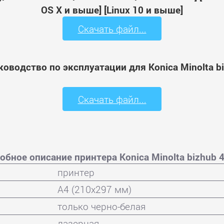
OS X и выше] [Linux 10 и выше]
Скачать файл...
ководство по эксплуатации для Konica Minolta bi
Скачать файл...
обное описание принтера Konica Minolta bizhub 
принтер
A4 (210x297 мм)
только черно-белая
лазерная