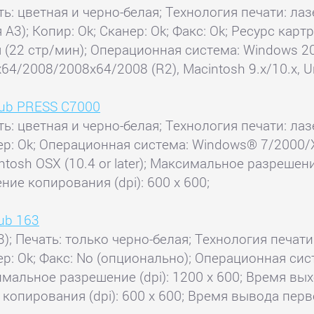
ь: цветная и черно-белая; Технология печати: лаз
 А3); Копир: Ok; Сканер: Ok; Факс: Ok; Ресурс карт
 (22 стр/мин); Операционная система: Windows 2
4/2008/2008x64/2008 (R2), Macintosh 9.x/10.x, Uni
hub PRESS C7000
ь: цветная и черно-белая; Технология печати: лазе
нер: Ok; Операционная система: Windows® 7/2000/
acintosh OSX (10.4 or later); Максимальное разреше
ние копирования (dpi): 600 x 600;
hub 163
); Печать: только черно-белая; Технология печати:
нер: Ok; Факс: No (опционально); Операционная си
мальное разрешение (dpi): 1200 x 600; Время вых
 копирования (dpi): 600 x 600; Время вывода перво