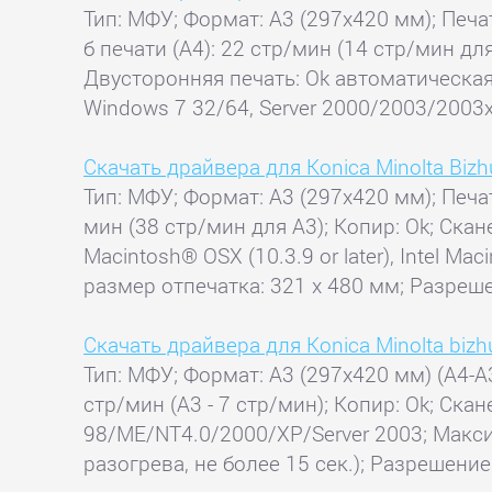
Тип: МФУ; Формат: A3 (297x420 мм); Печат
б печати (А4): 22 стр/мин (14 стр/мин для
Двусторонняя печать: Ok автоматическая
Windows 7 32/64, Server 2000/2003/2003x6
Скачать драйвера для Konica Minolta Biz
Тип: МФУ; Формат: A3 (297x420 мм); Печат
мин (38 стр/мин для А3); Копир: Ok; Ска
Macintosh® OSX (10.3.9 or later), Intel M
размер отпечатка: 321 x 480 мм; Разреше
Скачать драйвера для Konica Minolta biz
Тип: МФУ; Формат: A3 (297x420 мм) (A4-A3
стр/мин (A3 - 7 стр/мин); Копир: Ok; Ска
98/ME/NT4.0/2000/XP/Server 2003; Макси
разогрева, не более 15 сек.); Разрешение