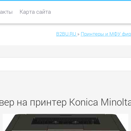
акты
Карта сайта
B2BU.RU
»
Принтеры и МФУ фирм
ер на принтер Konica Minolt