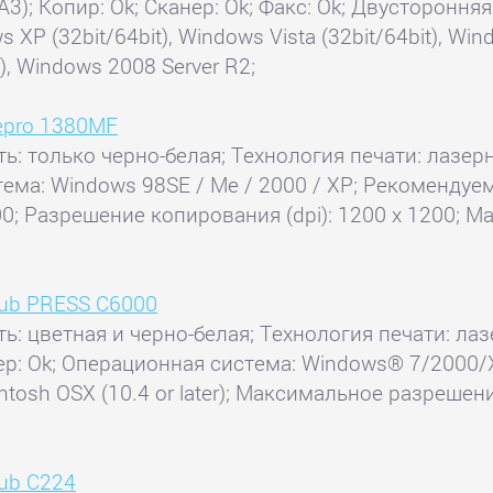
А3); Копир: Ok; Сканер: Ok; Факс: Ok; Двустороння
P (32bit/64bit), Windows Vista (32bit/64bit), Wind
t), Windows 2008 Server R2;
gepro 1380MF
ь: только черно-белая; Технология печати: лазерн
тема: Windows 98SE / Me / 2000 / XP; Рекомендуем
0; Разрешение копирования (dpi): 1200 x 1200; М
hub PRESS C6000
ь: цветная и черно-белая; Технология печати: лазе
нер: Ok; Операционная система: Windows® 7/2000/
acintosh OSX (10.4 or later); Максимальное разреше
hub С224