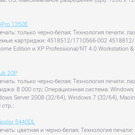
ePro 1350E
ечать: только черно-белая; Технология печати: ла
ваемые картриджи: 4518512/1710566-002 4518812/
e Edition и XP Professional/NT 4.0 Workstation & 
hub 20P
ечать: только черно-белая; Технология печати: ла
триджа: 8 000 стр; Операционная система: Windows
dows Server 2008 (32/64), Windows 7 (32/64), Maci
стр.;
icolor 5440DL
ечать: цветная и черно-белая; Технология печати: 