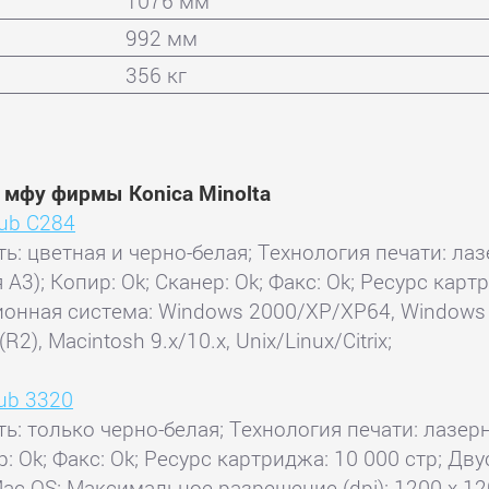
1076 мм
992 мм
356 кг
 мфу фирмы Konica Minolta
hub С284
ь: цветная и черно-белая; Технология печати: лаз
 А3); Копир: Ok; Сканер: Ok; Факс: Ok; Ресурс кар
ионная система: Windows 2000/XP/XP64, Windows V
, Macintosh 9.x/10.x, Unix/Linux/Citrix;
hub 3320
ть: только черно-белая; Технология печати: лазерн
ер: Ok; Факс: Ok; Ресурс картриджа: 10 000 стр; Д
Mac OS; Максимальное разрешение (dpi): 1200 x 1