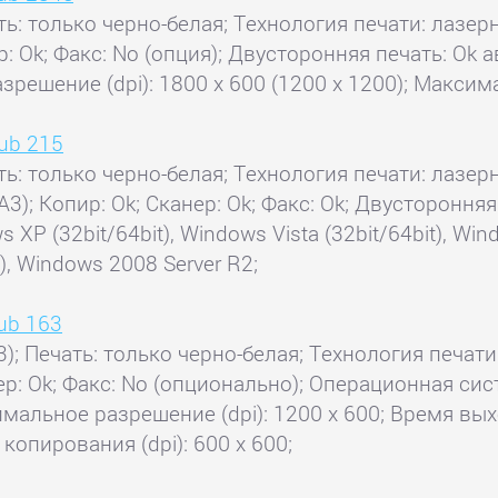
ть: только черно-белая; Технология печати: лазерн
ер: Ok; Факс: No (опция); Двусторонняя печать: O
зрешение (dpi): 1800 x 600 (1200 x 1200); Макси
hub 215
ть: только черно-белая; Технология печати: лазерн
А3); Копир: Ok; Сканер: Ok; Факс: Ok; Двустороння
P (32bit/64bit), Windows Vista (32bit/64bit), Wind
t), Windows 2008 Server R2;
hub 163
); Печать: только черно-белая; Технология печати:
нер: Ok; Факс: No (опционально); Операционная си
мальное разрешение (dpi): 1200 x 600; Время вых
копирования (dpi): 600 x 600;