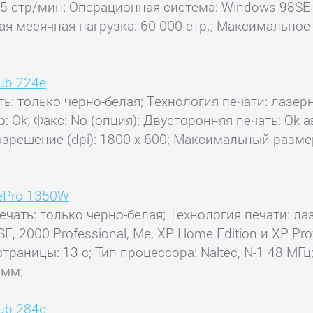
25 стр/мин; Операционная система: Windows 98SE /
ая месячная нагрузка: 60 000 стр.; Максимальное 
hub 224e
ть: только черно-белая; Технология печати: лазерн
ер: Ok; Факс: No (опция); Двусторонняя печать: O
азрешение (dpi): 1800 x 600; Максимальный разме
gePro 1350W
ечать: только черно-белая; Технология печати: лаз
, 2000 Professional, Me, XP Home Edition и XP P
страницы: 13 с; Тип процессора: Naltec, N-1 48 МГ
 мм;
hub 284e