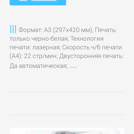
Домой
Формат: A3 (297x420 мм); Печать:
Регистрация
только черно-белая; Технология
печати: лазерная; Скорость ч/б печати
Вход
(А4): 22 стр/мин; Двусторонняя печать:
Да автоматическая;
Контакты
Карта
сайта
ПРИНТЕРЫ
И