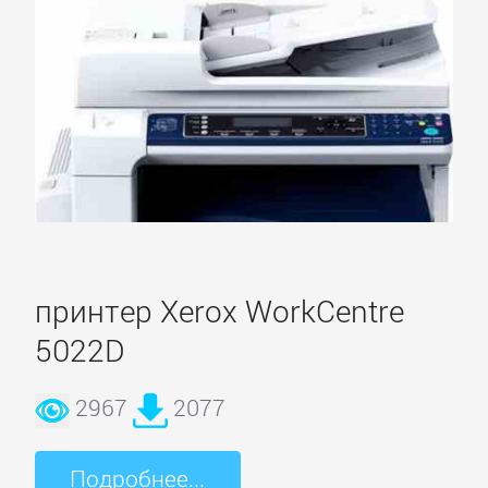
принтер Xerox WorkCentre
5022D
2967
2077
Основное
Подробнее...