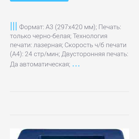
Konica
Minolta
Формат: A3 (297x420 мм); Печать:
только черно-белая; Технология
печати: лазерная; Скорость ч/б печати
Kyocera
(А4): 24 стр/мин; Двусторонняя печать:
Mita
Да автоматическая;
Lexmark
LG
Mitsubishi
OKI