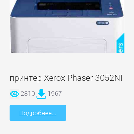
Olympus
Panasonic
Pantum
принтер Xerox Phaser 3052NI
Ricoh
2810
1967
Samsung
Подробнее...
Sharp