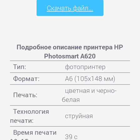
Скачать файл...
Подробное описание принтера HP
Photosmart A620
Тип:
фотопринтер
Формат:
A6 (105x148 мм)
цветная и черно-
Печать:
белая
Технология
струйная
печати:
Время печати
39 с