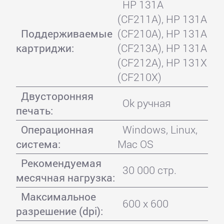
HP 131A
(CF211A), HP 131A
Поддерживаемые
(CF210A), HP 131A
картриджи:
(CF213A), HP 131A
(CF212A), HP 131X
(CF210X)
Двусторонняя
Ok ручная
печать:
Операционная
Windows, Linux,
система:
Mac OS
Рекомендуемая
30 000 стр.
месячная нагрузка:
Максимальное
600 x 600
разрешение (dpi):