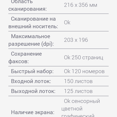
Область
216 x 356 мм
сканирования:
Сканирование на
Ok
внешний носитель:
Максимальное
203 x 196
разрешение (dpi):
Сохранение
Ok 250 страниц
факсов:
Быстрый набор:
Ok 120 номеров
Входной лоток:
150 листов
Выходной лоток:
125 листов
Ok сенсорный
цветной
Наличие экрана:
графический