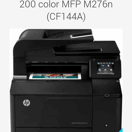
200 color MFP M276n
(CF144A)