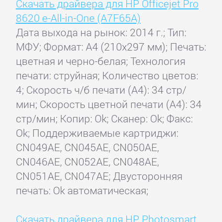
Скачать драйвера для HP Officejet Pro
8620 e-All-in-One (A7F65A)
Дата выхода на рынок: 2014 г.; Тип:
МФУ; Формат: A4 (210x297 мм); Печать:
цветная и черно-белая; Технология
печати: струйная; Количество цветов:
4; Скорость ч/б печати (А4): 34 стр/
мин; Скорость цветной печати (А4): 34
стр/мин; Копир: Ok; Сканер: Ok; Факс:
Ok; Поддерживаемые картриджи:
CN049AE, CN045AE, CN050AE,
CN046AE, CN052AE, CN048AE,
CN051AE, CN047AE; Двусторонняя
печать: Ok автоматическая;
Скачать драйвера для HP Photosmart