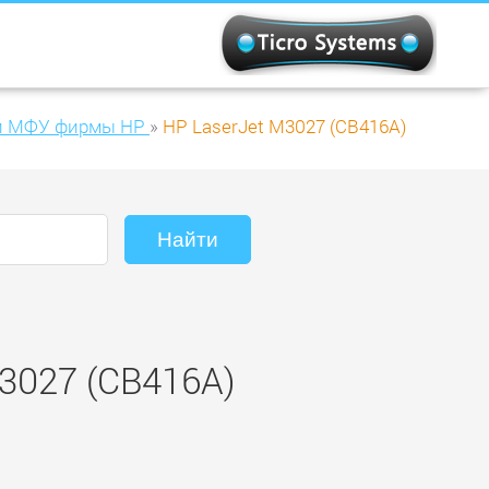
и МФУ фирмы HP
»
HP LaserJet M3027 (CB416A)
M3027 (CB416A)