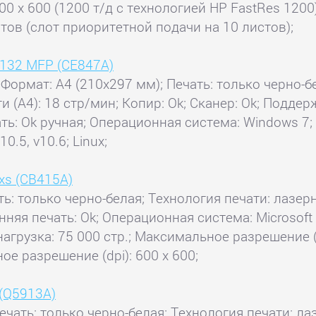
00 x 600 (1200 т/д с технологией HP FastRes 1200
стов (слот приоритетной подачи на 10 листов);
1132 MFP (CE847A)
 Формат: A4 (210x297 мм); Печать: только черно-б
ти (А4): 18 стр/мин; Копир: Ok; Сканер: Ok; Подд
ть: Ok ручная; Операционная система: Windows 7; W
0.5, v10.6; Linux;
xs (CB415A)
ь: только черно-белая; Технология печати: лазерн
онняя печать: Ok; Операционная система: Microsoft 
нагрузка: 75 000 стр.; Максимальное разрешение (
ое разрешение (dpi): 600 x 600;
 (Q5913A)
ечать: только черно-белая; Технология печати: лаз