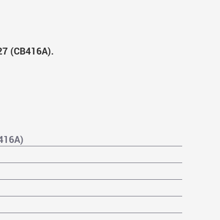
7 (CB416A).
416A)