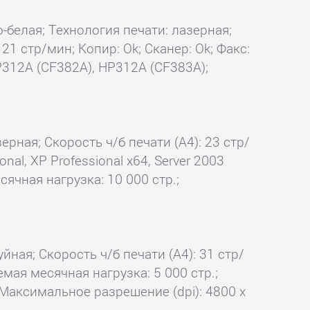
о-белая; Технология печати: лазерная;
21 стр/мин; Копир: Ok; Сканер: Ok; Факс:
312A (CF382A), HP312A (CF383A);
ерная; Скорость ч/б печати (А4): 23 стр/
al, XP Professional x64, Server 2003
сячная нагрузка: 10 000 стр.;
йная; Скорость ч/б печати (А4): 31 стр/
емая месячная нагрузка: 5 000 стр.;
 Максимальное разрешение (dpi): 4800 x