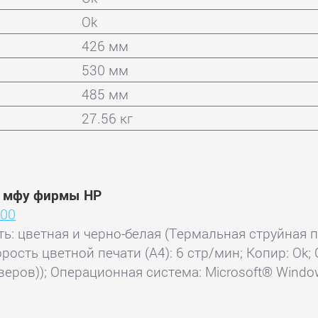
Ok
426 мм
530 мм
485 мм
27.56 кг
и мфу фирмы HP
300
ть: цветная и черно-белая (Термальная струйная п
орость цветной печати (А4): 6 стр/мин; Копир: Ok; 
еров)); Операционная система: Microsoft® Window