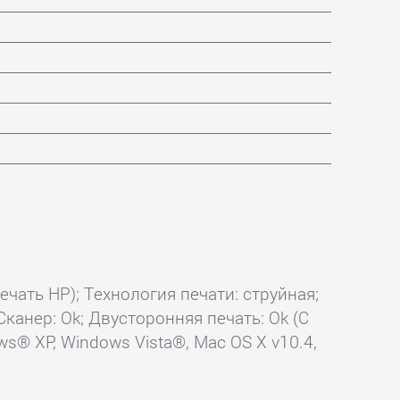
ечать HP); Технология печати: струйная;
Сканер: Ok; Двусторонняя печать: Ok (С
s® XP, Windows Vista®, Mac OS X v10.4,