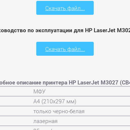
Скачать файл...
ководство по эксплуатации для HP LaserJet M302
Скачать файл...
обное описание принтера HP LaserJet M3027 (CB
МФУ
A4 (210x297 мм)
только черно-белая
лазерная