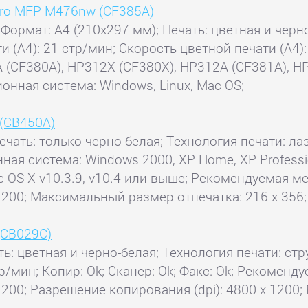
 Pro MFP M476nw (CF385A)
 Формат: A4 (210x297 мм); Печать: цветная и черн
и (А4): 21 стр/мин; Скорость цветной печати (А4): 
(CF380A), HP312X (CF380X), HP312A (CF381A), HP
онная система: Windows, Linux, Mac OS;
 (CB450A)
ечать: только черно-белая; Технология печати: лаз
ая система: Windows 2000, XP Home, XP Profession
ac OS X v10.3.9, v10.4 или выше; Рекомендуемая ме
1200; Максимальный размер отпечатка: 216 x 356;
 (CB029C)
ь: цветная и черно-белая; Технология печати: стру
р/мин; Копир: Ok; Сканер: Ok; Факс: Ok; Рекоменду
200; Разрешение копирования (dpi): 4800 x 1200;