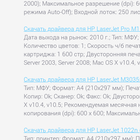
2000); Максимальное разрешение (dpi): 6
режима Auto-Off); Входной лоток: 250 ли
Скачать драйвера для HP LaserJet Pro M
Дата выхода на рынок: 2010 г.; Тип: МФУ;
Количество цветов: 1; Скорость ч/б печа
картриджа: 1 600 стр; Двусторонняя печа
Server 2003, Server 2008; Mac OS X v10.4, v1
Скачать драйвера для HP LaserJet M3035
Тип: МФУ; Формат: A4 (210x297 мм); Печат
Копир: Ok; Сканер: Ok; Факс: Ok; Двустор
X v10.4, v10.5; Рекомендуемая месячная 
копирования (dpi): 600 x 600; Максимальн
Скачать драйвера для HP LaserJet 1022n
Тип: принтер; Формат: A4 (210x297 мм); П