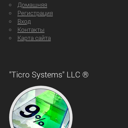
Домашняя
Регистрация
Вход
Контакты
Карта сайта
"Ticro Systems" LLC ®