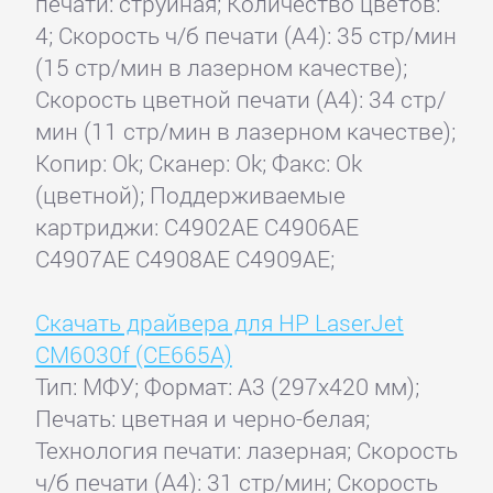
печати: струйная; Количество цветов:
4; Скорость ч/б печати (А4): 35 стр/мин
(15 стр/мин в лазерном качестве);
Скорость цветной печати (А4): 34 стр/
мин (11 стр/мин в лазерном качестве);
Копир: Ok; Сканер: Ok; Факс: Ok
(цветной); Поддерживаемые
картриджи: C4902AE C4906AE
C4907AE C4908AE C4909AE;
Скачать драйвера для HP LaserJet
CM6030f (CE665A)
Тип: МФУ; Формат: A3 (297x420 мм);
Печать: цветная и черно-белая;
Технология печати: лазерная; Скорость
ч/б печати (А4): 31 стр/мин; Скорость