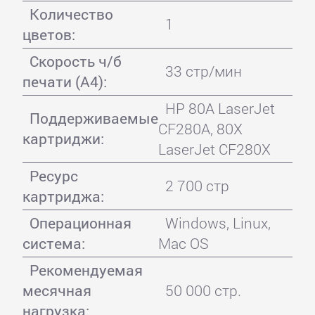
Количество
1
цветов:
Скорость ч/б
33 стр/мин
печати (А4):
HP 80A LaserJet
Поддерживаемые
CF280A, 80X
картриджи:
LaserJet CF280X
Ресурс
2 700 стр
картриджа:
Операционная
Windows, Linux,
система:
Mac OS
Рекомендуемая
месячная
50 000 стр.
нагрузка: