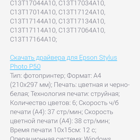
C13T17044A10, C13T17034A10,
C13T17014A10, C13T17124A10,
C13T17144A10, C13T17134A10,
C13T17114A10, C13T17064A10,
C13T17164A10;
Скачать драйвера для Epson Stylus
Photo P50
Тип: фотопринтер; Формат: A4
(210x297 мм); Печать: цветная и черно-
белая; Технология печати: струйная;
Количество цветов: 6; Скорость ч/б
печати (А4): 37 стр/мин; Скорость
цветной печати (А4): 38 стр/мин;
Время печати 10x15см: 12 с;
Операционная система: Windows