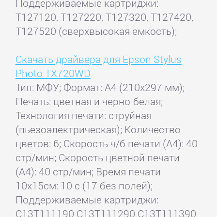
Поддерживаемые картриджи:
T127120, T127220, T127320, T127420,
T127520 (сверхвысокая емкость);
Скачать драйвера для Epson Stylus
Photo TX720WD
Тип: МФУ; Формат: A4 (210x297 мм);
Печать: цветная и черно-белая;
Технология печати: струйная
(пьезоэлектрическая); Количество
цветов: 6; Скорость ч/б печати (А4): 40
стр/мин; Скорость цветной печати
(А4): 40 стр/мин; Время печати
10x15см: 10 с (17 без полей);
Поддерживаемые картриджи:
C13T111190 C13T111290 C13T111390