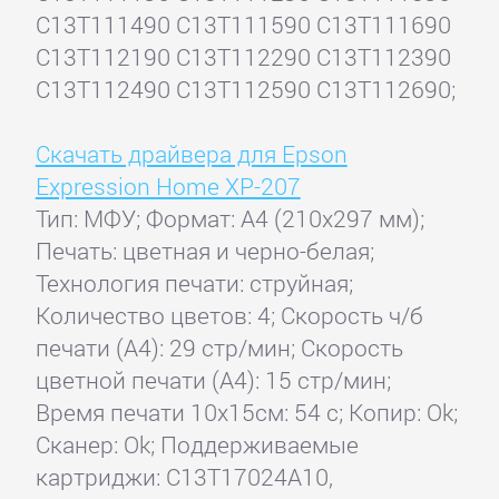
C13T111490 C13T111590 C13T111690
C13T112190 C13T112290 C13T112390
C13T112490 C13T112590 C13T112690;
Скачать драйвера для Epson
Expression Home XP-207
Тип: МФУ; Формат: A4 (210x297 мм);
Печать: цветная и черно-белая;
Технология печати: струйная;
Количество цветов: 4; Скорость ч/б
печати (А4): 29 стр/мин; Скорость
цветной печати (А4): 15 стр/мин;
Время печати 10x15см: 54 с; Копир: Ok;
Сканер: Ok; Поддерживаемые
картриджи: C13T17024A10,