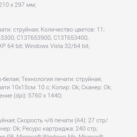
210 x 297 мм;
ати: струйная; Количество цветов: 11;
3300, C13T653900, C13T653400,
4 bit; Windows Vista 32/64 bit;
о-белая; Технология печати: струйная;
ати 10x15см: 10 с; Копир: Ok; Сканер: Ok;
ие (dpi): 5760 x 1440;
йная; Скорость ч/б печати (А4): 27 стр/
нер: Ok; Ресурс картриджа: 240 стр;
s 98, Microsoft Windows Me, Microsoft