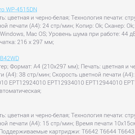
Pro WP-4515DN
ь: цветная и черно-белая; Технология печати: стр
ной печати (А4): 24 стр/мин; Копир: Ok; Сканер: Ok
Windows, Mac OS; Уровень шума при работе: 44 дБ
атка: 216 x 297 мм;
e B42WD
тер; Формат: A4 (210x297 мм); Печать: цветная и ч
и (А4): 38 стр/мин; Скорость цветной печати (А4):
010 EPT12924010 EPT12934010 EPT12944010 EPT
втоматическая;
ь: цветная и черно-белая; Технология печати: стр
ной печати (А4): 15 стр/мин; Время печати 10x15см
 Поддерживаемые картриджи: T6642 T6644 T6643 