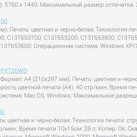
: 5760 x 1440; Максимальный размер отпечатка: 
900
); Печать: цветная и черно-белая; Технология печ
, C13T653700, C13T653200, C13T653800, C13T65
3T653600; Операционная система: Windows XP/XP 6
o PX720WD
 Формат: A4 (210x297 мм); Печать: цветная и черн
орость цветной печати (А4): 40 стр/мин; Время печ
система: Mac OS, Windows; Максимальное разрешен
00
ь: цветная и черно-белая; Технология печати: стру
р/мин; Время печати 10x15см: 28 с; Копир: Ok; Ска
старше, Microsoft Windows 2000, Microsoft Window