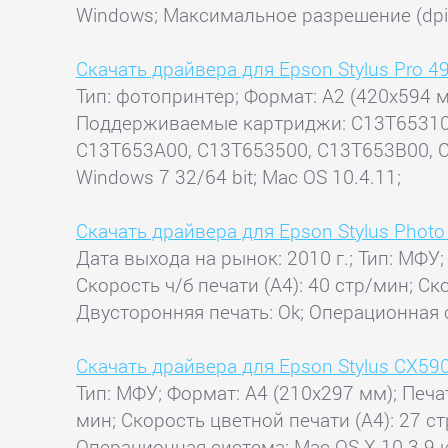
Windows; Максимальное разрешение (dpi)
Скачать драйвера для Epson Stylus Pro 4
Тип: фотопринтер; Формат: A2 (420x594 мм
Поддерживаемые картриджи: C13T653100
C13T653A00, C13T653500, C13T653B00, C1
Windows 7 32/64 bit; Mac OS 10.4.11;
Скачать драйвера для Epson Stylus Phot
Дата выхода на рынок: 2010 г.; Тип: МФУ;
Скорость ч/б печати (А4): 40 стр/мин; Ск
Двусторонняя печать: Ok; Операционная 
Скачать драйвера для Epson Stylus CX59
Тип: МФУ; Формат: A4 (210x297 мм); Печат
мин; Скорость цветной печати (А4): 27 ст
Операционная система: Mac OS X 10.3.9 и 