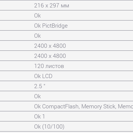
216 x 297 мм
Ok
Ok PictBridge
Ok
2400 x 4800
2400 x 4800
120 листов
Ok LCD
2.5 "
Ok
Ok CompactFlash, Memory Stick, Memor
Ok 1
Ok (10/100)