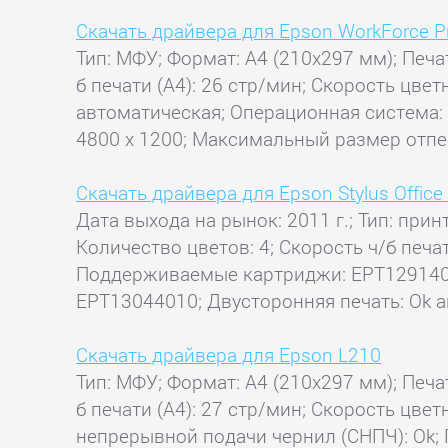
Скачать драйвера для Epson WorkForce 
Тип: МФУ; Формат: A4 (210x297 мм); Печат
б печати (А4): 26 стр/мин; Скорость цвет
автоматическая; Операционная система: 
4800 x 1200; Максимальный размер отпеч
Скачать драйвера для Epson Stylus Offic
Дата выхода на рынок: 2011 г.; Тип: прин
Количество цветов: 4; Скорость ч/б печат
Поддерживаемые картриджи: EPT12914
EPT13044010; Двусторонняя печать: Ok а
Скачать драйвера для Epson L210
Тип: МФУ; Формат: A4 (210x297 мм); Печат
б печати (А4): 27 стр/мин; Скорость цвет
непрерывной подачи чернил (СНПЧ): Ok;