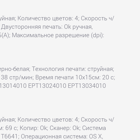
уйная; Количество цветов: 4; Скорость ч/
; Двусторонняя печать: Ok ручная,
(А); Максимальное разрешение (dpi):
ерно-белая; Технология печати: струйная;
 38 стр/мин; Время печати 10x15см: 20 с;
13014010 EPT13024010 EPT13034010
уйная; Количество цветов: 4; Скорость ч/
: 69 с; Копир: Ok; Сканер: Ok; Система
T6641; Операционная система: OS X,