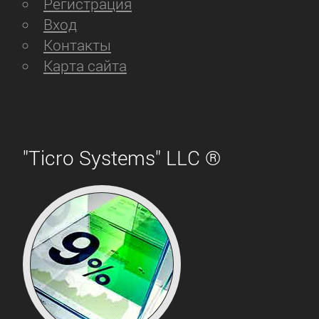
Регистрация
Вход
Контакты
Карта сайта
"Ticro Systems" LLC ®