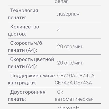
белая
Технология
лазерная
печати:
Количество
4
цветов:
Скорость ч/б
20 стр/мин
печати (А4):
Скорость цветной
20 стр/мин
печати (А4):
Поддерживаемые
CE740A CE741A
картриджи:
CE742A CE743A
Двусторонняя
Ok
печать:
автоматическая
Microsoft