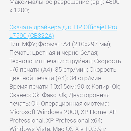
Максимальное разрешение (dpi): 4800
x 1200;
Скачать драйвера для HP Officejet Pro
L7590 (CB822A)
Тип: МФУ; Формат: A4 (210x297 мм);
Печать: цветная и черно-белая;
Технология печати: струйная; Скорость
ч/б печати (А4): 35 стр/мин; Скорость
цветной печати (А4): 34 стр/мин;
Время печати 10x15см: 90 с; Копир: Ok;
Сканер: Ok; Факс: Ok; Двусторонняя
печать: Ok; Операционная система:
Microsoft Windows 2000, XP Home, XP
Professional, XP Professional x64;
Windows Vista; Mac OS X v 10.3.9 и