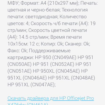
МФУ; Формат: A4 (210x297 мм); Печать:
цветная и черно-белая; Технология
печати: светодиодная; Количество
цветов: 4; Скорость ч/б печати (А4): 19
стр/мин; Скорость цветной печати
(А4): 14.5 стр/мин; Время печати
10x15см: 12 с; Копир: Ok; Сканер: Ok;
Факс: Ok; Поддерживаемые
картриджи: HP 950 (CN049AE) HP 951
(CN050AE) HP 951 (CN052AE) HP 951
(CN051AE) HP 950XL (CN045AE) HP
951XL (CN046AE) HP 951XL (CN048AE)
HP 951XL (CN047AE);
Скачать драйвера для HP Officejet Pro
X476dw (CN461A)