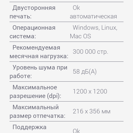
Двусторонняя
Ok
печать:
автоматическая
Операционная
Windows, Linux,
система:
Mac OS
Рекомендуемая
300 000 стр.
месячная нагрузка:
Уровень шума при
58 дБ(А)
работе:
Максимальное
1200 x 1200
разрешение (dpi):
Максимальный
216 x 356 мм
размер отпечатка:
Поддержка
Ok