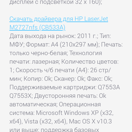
дисплей с подсветкой 32 x 160);
Скачать драйвера для HP LaserJet
M2727nfs (CB533A)
Дата выхода на рынок: 2011 г.; Тип:
МФУ; Формат: A4 (210x297 мм); Печать:
только черно-белая; Технология
печати: лазерная; Количество цветов:
1; Скорость ч/б печати (А4): 26 стр/
мин; Копир: Ok; Сканер: Ok; Факс: Ok;
Поддерживаемые картриджи: Q7553A
Q7553X; Двусторонняя печать: Ok
автоматическая; Операционная
система: Microsoft Windows XP (x32,
x64), Vista (x32, x64), Mac OS X v10.3
или выше; поддержка базовых