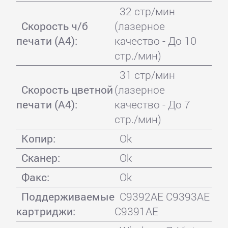
32 стр/мин
Скорость ч/б
(лазерное
печати (А4):
качество - До 10
стр./мин)
31 стр/мин
Скорость цветной
(лазерное
печати (А4):
качество - До 7
стр./мин)
Копир:
Ok
Сканер:
Ok
Факс:
Ok
Поддерживаемые
C9392AE C9393AE
картриджи:
C9391AE