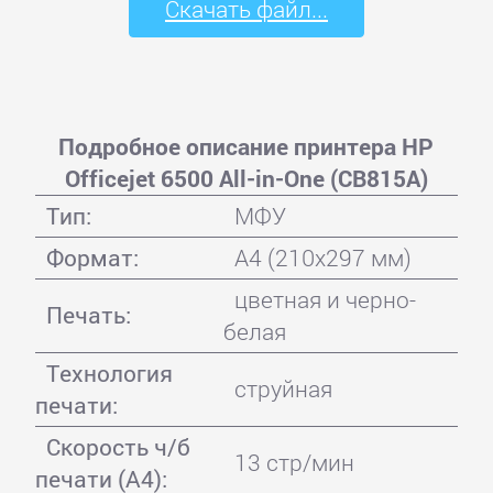
Скачать файл...
Подробное описание принтера HP
Officejet 6500 All-in-One (CB815A)
Тип:
МФУ
Формат:
A4 (210x297 мм)
цветная и черно-
Печать:
белая
Технология
струйная
печати:
Скорость ч/б
13 стр/мин
печати (А4):