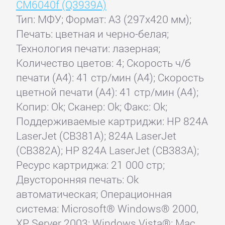
CM6040f (Q3939A)
Тип: МФУ; Формат: A3 (297x420 мм);
Печать: цветная и черно-белая;
Технология печати: лазерная;
Количество цветов: 4; Скорость ч/б
печати (А4): 41 стр/мин (А4); Скорость
цветной печати (А4): 41 стр/мин (А4);
Копир: Ok; Сканер: Ok; Факс: Ok;
Поддерживаемые картриджи: HP 824A
LaserJet (CB381A); 824A LaserJet
(CB382A); HP 824A LaserJet (CB383A);
Ресурс картриджа: 21 000 стр;
Двусторонняя печать: Ok
автоматическая; Операционная
система: Microsoft® Windows® 2000,
XP, Server 2003; Windows Vista®; Mac