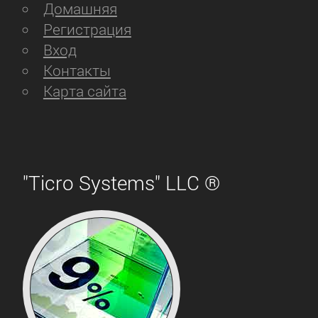
Домашняя
Регистрация
Вход
Контакты
Карта сайта
"Ticro Systems" LLC ®