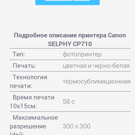
Подробное описание принтера Canon
SELPHY CP710
Тип:
фотопринтер
Печать:
цветная и черно-белая
Технология
термосублимационная
печати:
Время печати
58 с
10x15см:
Максимальное
разрешение
300 x 300
(dpi):