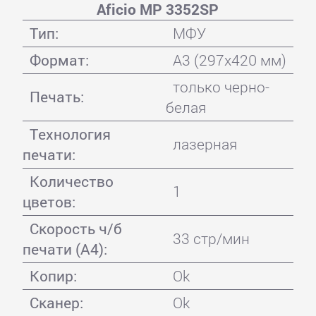
Aficio MP 3352SP
Тип:
МФУ
Формат:
A3 (297x420 мм)
только черно-
Печать:
белая
Технология
лазерная
печати:
Количество
1
цветов:
Скорость ч/б
33 стр/мин
печати (А4):
Копир:
Ok
Сканер:
Ok