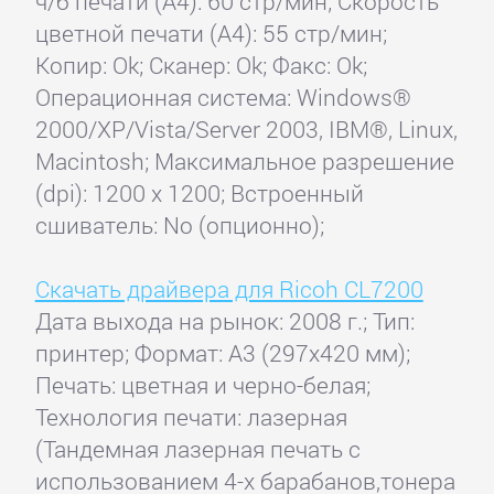
ч/б печати (А4): 60 стр/мин; Скорость
цветной печати (А4): 55 стр/мин;
Копир: Ok; Сканер: Ok; Факс: Ok;
Операционная система: Windows®
2000/XP/Vista/Server 2003, IBM®, Linux,
Macintosh; Максимальное разрешение
(dpi): 1200 x 1200; Встроенный
сшиватель: No (опционно);
Скачать драйвера для Ricoh CL7200
Дата выхода на рынок: 2008 г.; Тип:
принтер; Формат: A3 (297x420 мм);
Печать: цветная и черно-белая;
Технология печати: лазерная
(Тандемная лазерная печать с
использованием 4-х барабанов,тонера