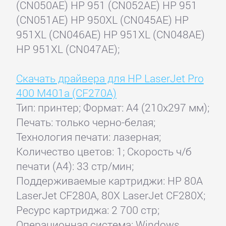
(CN050AE) HP 951 (CN052AE) HP 951
(CN051AE) HP 950XL (CN045AE) HP
951XL (CN046AE) HP 951XL (CN048AE)
HP 951XL (CN047AE);
Скачать драйвера для HP LaserJet Pro
400 M401a (CF270A)
Тип: принтер; Формат: A4 (210x297 мм);
Печать: только черно-белая;
Технология печати: лазерная;
Количество цветов: 1; Скорость ч/б
печати (А4): 33 стр/мин;
Поддерживаемые картриджи: HP 80A
LaserJet CF280A, 80X LaserJet CF280X;
Ресурс картриджа: 2 700 стр;
Операционная система: Windows,