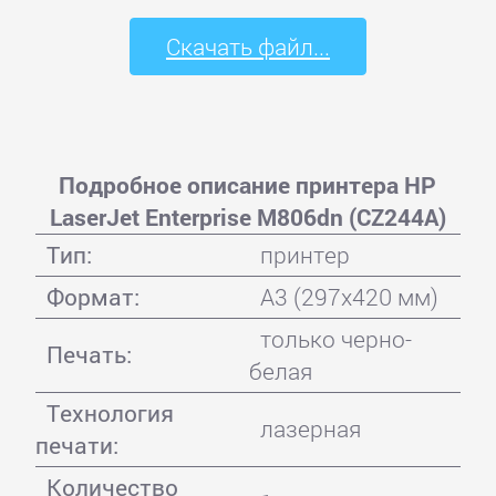
Скачать файл...
Подробное описание принтера HP
LaserJet Enterprise M806dn (CZ244A)
Тип:
принтер
Формат:
A3 (297x420 мм)
только черно-
Печать:
белая
Технология
лазерная
печати:
Количество