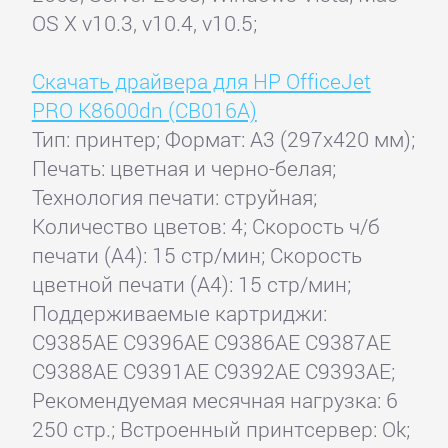
OS X v10.3, v10.4, v10.5;
Скачать драйвера для HP OfficeJet
PRO K8600dn (CB016A)
Тип: принтер; Формат: A3 (297x420 мм);
Печать: цветная и черно-белая;
Технология печати: струйная;
Количество цветов: 4; Скорость ч/б
печати (А4): 15 стр/мин; Скорость
цветной печати (А4): 15 стр/мин;
Поддерживаемые картриджи:
C9385AE C9396AE C9386AE C9387AE
C9388AE C9391AE C9392AE C9393AE;
Рекомендуемая месячная нагрузка: 6
250 стр.; Встроенный принтсервер: Ok;