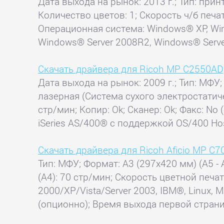
Дата выхода на рынок: 2013 г.; Тип: прин
Количество цветов: 1; Скорость ч/б печат
Операционная система: Windows® XP, Win
Windows® Server 2008R2, Windows® Serve
Скачать драйвера для Ricoh MP C2550AD
Дата выхода на рынок: 2009 г.; Тип: МФУ;
лазерная (Система сухого электростатиче
стр/мин; Копир: Ok; Сканер: Ok; Факс: N
iSeries AS/400® с поддержкой OS/400 Hos
Скачать драйвера для Ricoh Aficio MP C
Тип: МФУ; Формат: A3 (297x420 мм) (A5 - 
(А4): 70 стр/мин; Скорость цветной печат
2000/XP/Vista/Server 2003, IBM®, Linux,
(опционно); Время выхода первой страниц