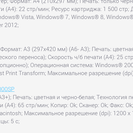
тер; Формат: A4 (210x297 мм); Печать: только чер
и (А4): 22 стр/мин; Ресурс картриджа: 1 500 стр;
dows® Vista, Windows® 7, Windows® 8, Windows® 
r 2012;
 Формат: A3 (297x420 мм) (A6- A3); Печать: цветна
ского переноса); Скорость ч/б печати (А4): 25 ст
o (опционно); Операционная система: Windows® 200
t Print Transform; Максимальное разрешение (dpi):
7000SP
A3+); Печать: цветная и черно-белая; Технология п
и (А4): 65 стр/мин; Копир: Ok; Сканер: Ok; Факс:
 Macintosh; Максимальное разрешение (dpi): 1200 
ы: 5 с;