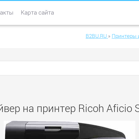
акты
Карта сайта
B2BU.RU
»
Принтеры 
йвер на принтер Ricoh Aficio