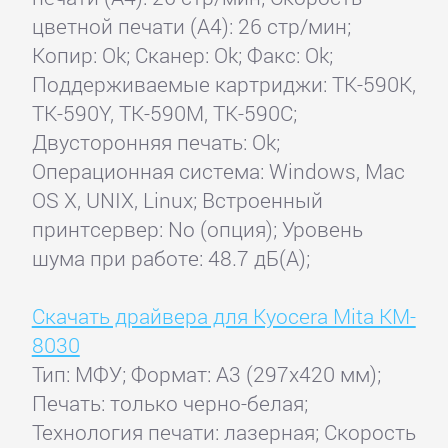
цветной печати (А4): 26 стр/мин;
Копир: Ok; Сканер: Ok; Факс: Ok;
Поддерживаемые картриджи: TK-590K,
TK-590Y, TK-590M, TK-590C;
Двусторонняя печать: Ok;
Операционная система: Windows, Mac
OS X, UNIX, Linux; Встроенный
принтсервер: No (опция); Уровень
шума при работе: 48.7 дБ(А);
Скачать драйвера для Kyocera Mita KM-
8030
Тип: МФУ; Формат: A3 (297x420 мм);
Печать: только черно-белая;
Технология печати: лазерная; Скорость