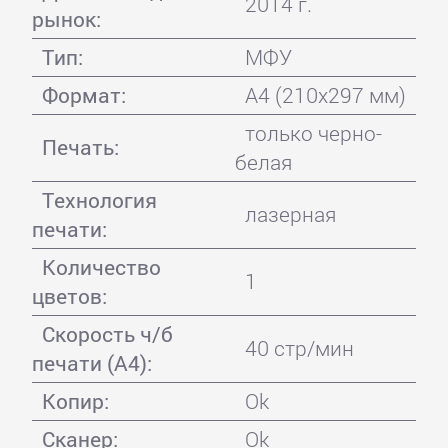
2014 г.
рынок:
Тип:
МФУ
Формат:
A4 (210x297 мм)
только черно-
Печать:
белая
Технология
лазерная
печати:
Количество
1
цветов:
Скорость ч/б
40 стр/мин
печати (А4):
Копир:
Ok
Сканер:
Ok