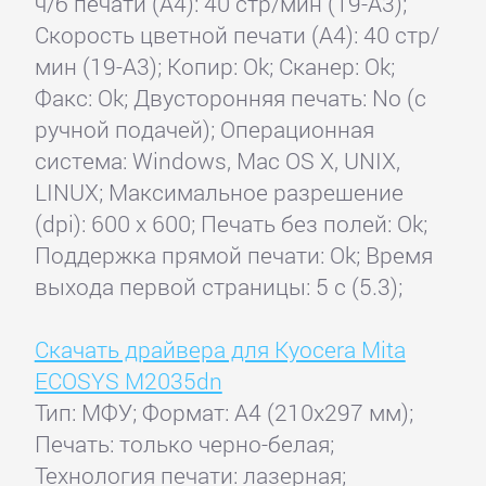
ч/б печати (А4): 40 стр/мин (19-A3);
Скорость цветной печати (А4): 40 стр/
мин (19-A3); Копир: Ok; Сканер: Ok;
Факс: Ok; Двусторонняя печать: No (с
ручной подачей); Операционная
система: Windows, Mac OS X, UNIX,
LINUX; Максимальное разрешение
(dpi): 600 x 600; Печать без полей: Ok;
Поддержка прямой печати: Ok; Время
выхода первой страницы: 5 с (5.3);
Скачать драйвера для Kyocera Mita
ECOSYS M2035dn
Тип: МФУ; Формат: A4 (210x297 мм);
Печать: только черно-белая;
Технология печати: лазерная;