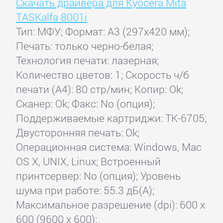
Скачать драйвера для Kyocera Mita
TASKalfa 8001i
Тип: МФУ; Формат: A3 (297x420 мм);
Печать: только черно-белая;
Технология печати: лазерная;
Количество цветов: 1; Скорость ч/б
печати (А4): 80 стр/мин; Копир: Ok;
Сканер: Ok; Факс: No (опция);
Поддерживаемые картриджи: TK-6705;
Двусторонняя печать: Ok;
Операционная система: Windows, Mac
OS X, UNIX, Linux; Встроенный
принтсервер: No (опция); Уровень
шума при работе: 55.3 дБ(А);
Максимальное разрешение (dpi): 600 x
600 (9600 x 600);