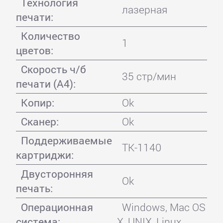
Технология
лазерная
печати:
Количество
1
цветов:
Скорость ч/б
35 стр/мин
печати (А4):
Копир:
Ok
Сканер:
Ok
Поддерживаемые
TK-1140
картриджи:
Двусторонняя
Ok
печать:
Операционная
Windows, Mac OS
система:
X, UNIX, Linux