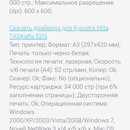
000 стр.; Максимальное разрешение
(dpi): 600 x 600;
Скачать драйвера для Kyocera Mita
TASKalfa 520i
Тип: принтер; Формат: A3 (297x420 мм);
Печать: только черно-белая;
Технология печати: лазерная; Скорость
ч/б печати (А4): 52 стр/мин; Копир: Ok;
Сканер: Ok; Факс: No (опционально);
Ресурс картриджа: 34 000 стр (при 6%
заполнении страницы); Двусторонняя
печать: Ok; Операционная система:
Windows
2000/XP/2003/Vista/2008/Windows 7,
Novell NetWare 3.x/4.x/5.x/6.x, Mac OS