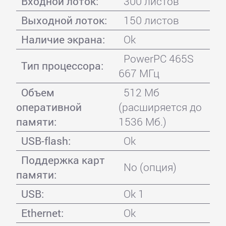
Входной лоток:
300 листов
Выходной лоток:
150 листов
Наличие экрана:
Ok
PowerPC 465S
Тип процессора:
667 МГц
Объем
512 Мб
оперативной
(расширяется до
памяти:
1536 Мб.)
USB-flash:
Ok
Поддержка карт
No (опция)
памяти:
USB:
Ok 1
Ethernet:
Ok