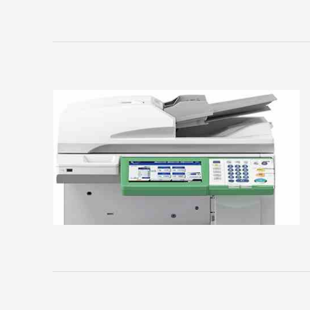
Sony
Toshiba
Xerox