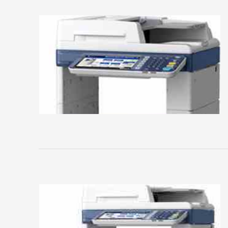
HP
Kodak
Konica
Minolta
Kyocera
Mita
Lexmark
LG
Mitsubishi