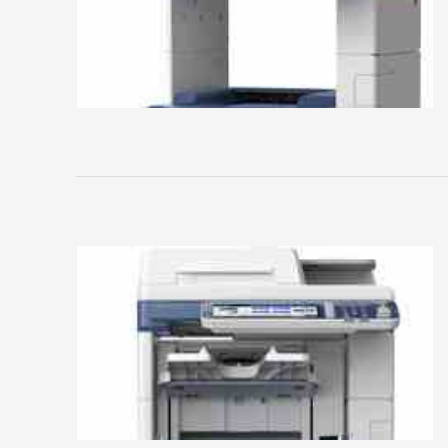
OKI
Olympus
Panasonic
Pantum
Ricoh
Samsung
Sharp