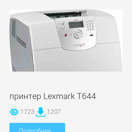
Olympus
Panasonic
Pantum
Ricoh
принтер Lexmark T644
Samsung
1723
1207
Sharp
Подробнее...