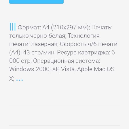
Konica
Minolta
Формат: A4 (210x297 мм); Печать:
только черно-белая; Технология
Kyocera
печати: лазерная; Скорость ч/б печати
Mita
(А4): 43 стр/мин; Ресурс картриджа: 6
000 стр; Операционная система:
Windows 2000, XP, Vista, Apple Mac OS
Lexmark
X;
LG
Mitsubishi
OKI