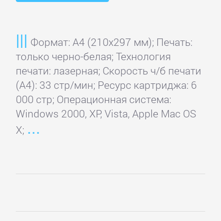
Домой
Формат: A4 (210x297 мм); Печать:
Регистрация
только черно-белая; Технология
печати: лазерная; Скорость ч/б печати
(А4): 33 стр/мин; Ресурс картриджа: 6
Вход
000 стр; Операционная система:
Windows 2000, XP, Vista, Apple Mac OS
Контакты
X;
Карта
сайта
ПРИНТЕРЫ
И