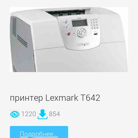
МФУ
Brother
Canon
Develop
Epson
принтер Lexmark T642
HP
1220
854
Kodak
Подробнее...