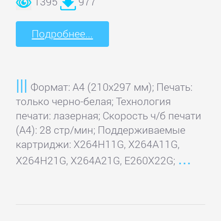
1395
977
Подробнее...
Формат: A4 (210x297 мм); Печать:
только черно-белая; Технология
печати: лазерная; Скорость ч/б печати
(А4): 28 стр/мин; Поддерживаемые
картриджи: X264H11G, X264A11G,
X264H21G, X264A21G, E260X22G;