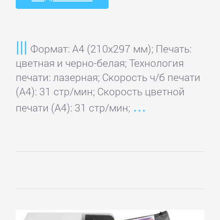
Домой
Формат: A4 (210x297 мм); Печать:
Регистрация
цветная и черно-белая; Технология
печати: лазерная; Скорость ч/б печати
Вход
(А4): 31 стр/мин; Скорость цветной
печати (А4): 31 стр/мин;
Контакты
Карта
сайта
ПРИНТЕРЫ
И