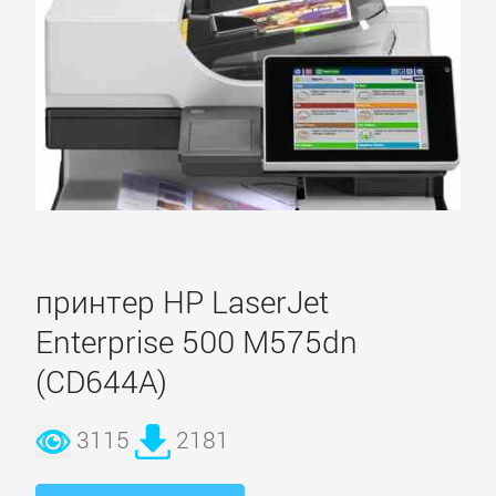
МФУ
Brother
Canon
Develop
принтер HP LaserJet
Epson
Enterprise 500 M575dn
(CD644A)
HP
3115
2181
Kodak