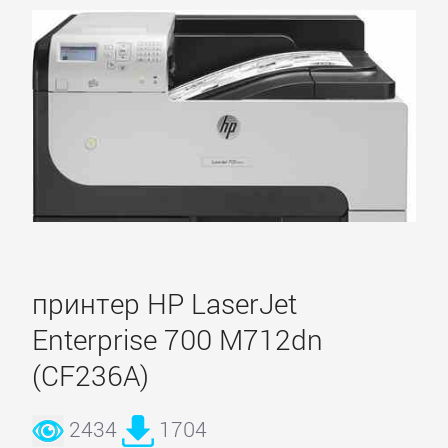
принтер HP LaserJet
Enterprise 700 M712dn
(CF236A)
2434
1704