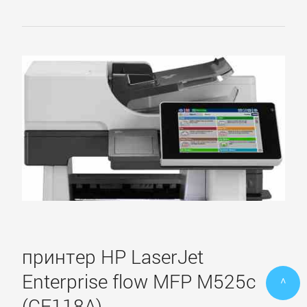
принтер HP LaserJet
Enterprise flow MFP M525c
^
(CF118A)