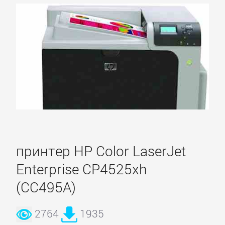
принтер HP Color LaserJet
Enterprise CP4525xh
(CC495A)
2764
1935