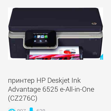
принтер HP Deskjet Ink
Advantage 6525 e-All-in-One
(CZ276C)
897
628