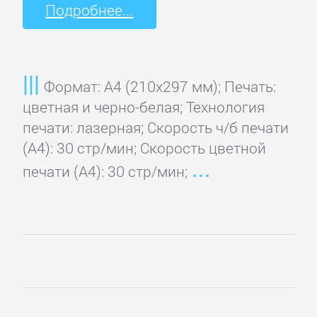
Подробнее...
Konica
Minolta
Формат: A4 (210x297 мм); Печать:
Kyocera
цветная и черно-белая; Технология
Mita
печати: лазерная; Скорость ч/б печати
(А4): 30 стр/мин; Скорость цветной
Lexmark
печати (А4): 30 стр/мин;
LG
Mitsubishi
OKI