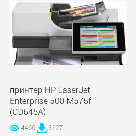
Olympus
Panasonic
Pantum
Ricoh
принтер HP LaserJet
Samsung
Enterprise 500 M575f
(CD645A)
Sharp
4466
3127