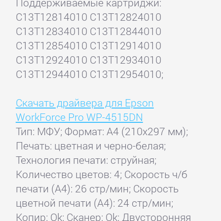
Поддерживаемые картриджи:
C13T12814010 C13T12824010
C13T12834010 C13T12844010
C13T12854010 C13T12914010
C13T12924010 C13T12934010
C13T12944010 C13T12954010;
Скачать драйвера для Epson
WorkForce Pro WP-4515DN
Тип: МФУ; Формат: A4 (210x297 мм);
Печать: цветная и черно-белая;
Технология печати: струйная;
Количество цветов: 4; Скорость ч/б
печати (А4): 26 стр/мин; Скорость
цветной печати (А4): 24 стр/мин;
Копир: Ok; Сканер: Ok; Двусторонняя