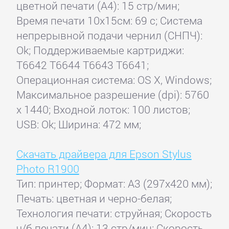
цветной печати (А4): 15 стр/мин;
Время печати 10x15см: 69 с; Система
непрерывной подачи чернил (СНПЧ):
Ok; Поддерживаемые картриджи:
T6642 T6644 T6643 T6641;
Операционная система: OS X, Windows;
Максимальное разрешение (dpi): 5760
x 1440; Входной лоток: 100 листов;
USB: Ok; Ширина: 472 мм;
Скачать драйвера для Epson Stylus
Photo R1900
Тип: принтер; Формат: A3 (297x420 мм);
Печать: цветная и черно-белая;
Технология печати: струйная; Скорость
ч/б печати (А4): 13 стр/мин; Скорость