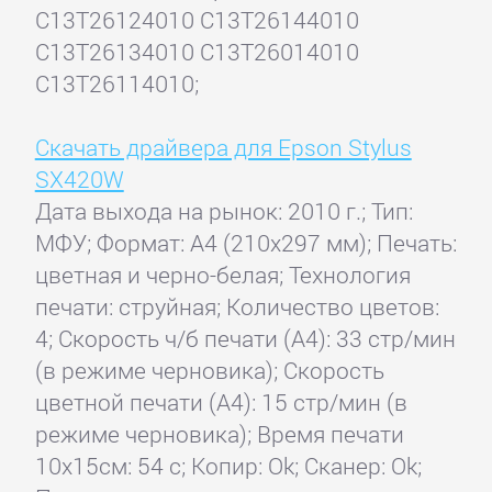
C13T26124010 C13T26144010
C13T26134010 C13T26014010
C13T26114010;
Скачать драйвера для Epson Stylus
SX420W
Дата выхода на рынок: 2010 г.; Тип:
МФУ; Формат: A4 (210x297 мм); Печать:
цветная и черно-белая; Технология
печати: струйная; Количество цветов:
4; Скорость ч/б печати (А4): 33 стр/мин
(в режиме черновика); Скорость
цветной печати (А4): 15 стр/мин (в
режиме черновика); Время печати
10x15см: 54 с; Копир: Ok; Сканер: Ok;