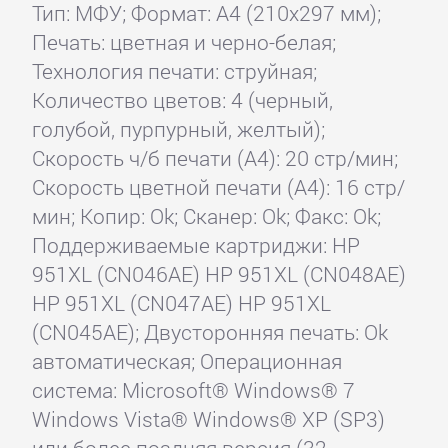
Тип: МФУ; Формат: A4 (210x297 мм);
Печать: цветная и черно-белая;
Технология печати: струйная;
Количество цветов: 4 (черный,
голубой, пурпурный, желтый);
Скорость ч/б печати (А4): 20 стр/мин;
Скорость цветной печати (А4): 16 стр/
мин; Копир: Ok; Сканер: Ok; Факс: Ok;
Поддерживаемые картриджи: HP
951XL (CN046AE) HP 951XL (CN048AE)
HP 951XL (CN047AE) HP 951XL
(CN045AE); Двусторонняя печать: Ok
автоматическая; Операционная
система: Microsoft® Windows® 7
Windows Vista® Windows® XP (SP3)
или более поздняя версия (32-