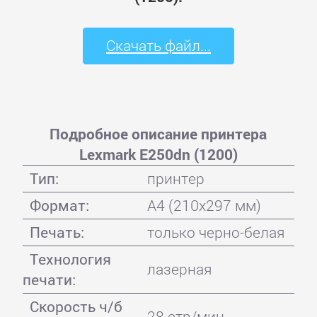
Скачать файл...
Подробное описание принтера
Lexmark E250dn (1200)
Тип:
принтер
Формат:
A4 (210x297 мм)
Печать:
только черно-белая
Технология
лазерная
печати:
Скорость ч/б
28 стр/мин