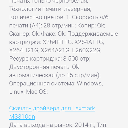
Печать: только черно-белая;
Технология печати: лазерная;
Количество цветов: 1; Скорость ч/б
печати (А4): 28 стр/мин; Копир: Ok;
Сканер: Ok; Факс: Ok; Поддерживаемые
картриджи: X264H11G, X264A11G,
X264H21G, X264A21G, E260X22G;
Ресурс картриджа: 3 500 стр;
Двусторонняя печать: Ok
автоматическая (до 15 стр/мин);
Операционная система: Windows,
Linux, Mac OS;
Скачать драйвера для Lexmark
MS310dn
Дата выхода на рынок: 2014 г.; Тип: