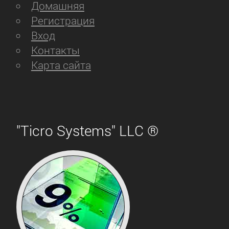
Домашняя
Регистрация
Вход
Контакты
Карта сайта
"Ticro Systems" LLC ®