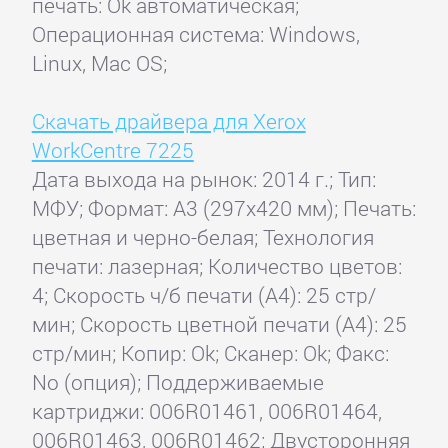
печать: Ok автоматическая;
Операционная система: Windows,
Linux, Mac OS;
Скачать драйвера для Xerox
WorkCentre 7225
Дата выхода на рынок: 2014 г.; Тип:
МФУ; Формат: A3 (297x420 мм); Печать:
цветная и черно-белая; Технология
печати: лазерная; Количество цветов:
4; Скорость ч/б печати (А4): 25 стр/
мин; Скорость цветной печати (А4): 25
стр/мин; Копир: Ok; Сканер: Ok; Факс:
No (опция); Поддерживаемые
картриджи: 006R01461, 006R01464,
006R01463, 006R01462; Двусторонняя