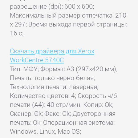
разрешение (dpi): 600 x 600;
Максимальный размер отпечатка: 210
x 297; Время выхода первой страницы:
16 с;
Скачать драйвера для Xerox
WorkCentre 5740C
Тип: МФУ; Формат: A3 (297x420 мм);
Печать: только черно-белая;
Технология печати: лазерная;
Количество цветов: 4; Скорость ч/б
печати (А4): 40 стр/мин; Копир: Ok;
Сканер: Ok; Факс: Ok; Двусторонняя
печать: Ok; Операционная система:
Windows, Linux, Mac OS;