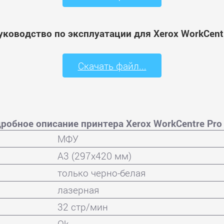
уководство по эксплуатации для Xerox WorkCentr
Скачать файл...
робное описание принтера Xerox WorkCentre Pro
МФУ
A3 (297x420 мм)
только черно-белая
лазерная
32 стр/мин
Ok