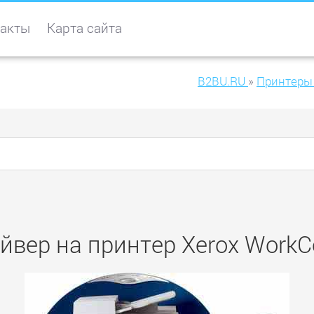
акты
Карта сайта
B2BU.RU
»
Принтеры
йвер на принтер Xerox WorkCe