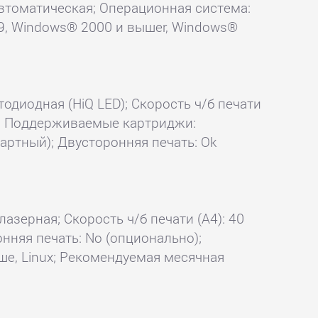
k автоматическая; Операционная система:
™ 9, Windows® 2000 и вышеr, Windows®
тодиодная (HiQ LED); Скорость ч/б печати
 Ok; Поддерживаемые картриджи:
ртный); Двусторонняя печать: Ok
лазерная; Скорость ч/б печати (А4): 40
онняя печать: No (опционально);
ыше, Linux; Рекомендуемая месячная