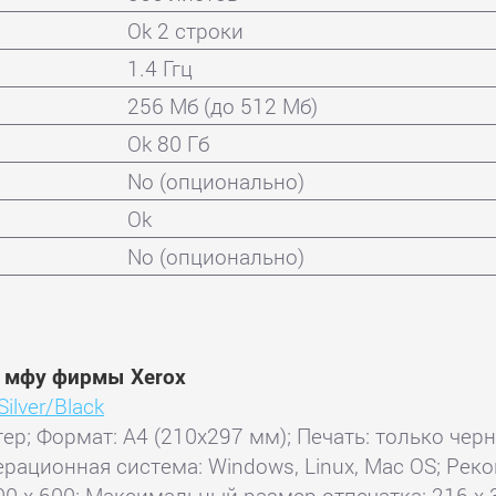
Ok 2 строки
1.4 Ггц
256 Мб (до 512 Мб)
Ok 80 Гб
No (опционально)
Ok
No (опционально)
и мфу фирмы Xerox
ilver/Black
тер; Формат: A4 (210x297 мм); Печать: только чер
перационная система: Windows, Linux, Mac OS; Ре
00 x 600; Максимальный размер отпечатка: 216 x 