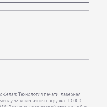
но-белая; Технология печати: лазерная;
комендуемая месячная нагрузка: 10 000
356; Время выхода первой страницы: 8 с;