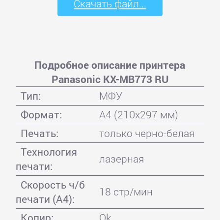
Скачать файл...
Подробное описание принтера
Panasonic KX-MB773 RU
Тип:
МФУ
Формат:
A4 (210x297 мм)
Печать:
только черно-белая
Технология
лазерная
печати:
Скорость ч/б
18 стр/мин
печати (А4):
Копир:
Ok