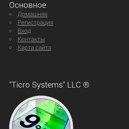
Основное
Домашняя
Регистрация
Вход
Контакты
Карта сайта
"Ticro Systems" LLC ®