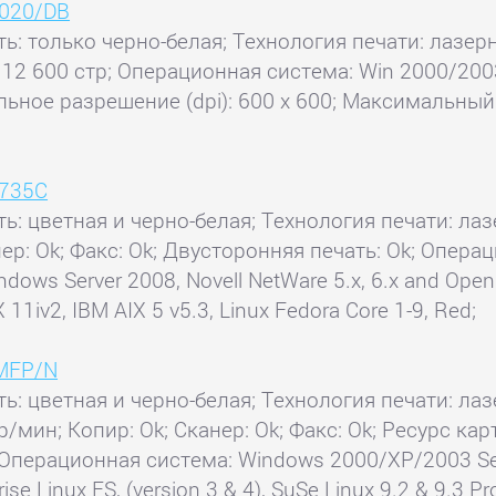
5020/DB
ь: только черно-белая; Технология печати: лазерн
: 12 600 стр; Операционная система: Win 2000/200
льное разрешение (dpi): 600 x 600; Максимальный
5735C
ь: цветная и черно-белая; Технология печати: лаз
нер: Ok; Факс: Ok; Двусторонняя печать: Ok; Опера
dows Server 2008, Novell NetWare 5.x, 6.x and Open E
X 11iv2, IBM AIX 5 v5.3, Linux Fedora Core 1-9, Red;
0MFP/N
ь: цветная и черно-белая; Технология печати: лазе
/мин; Копир: Ok; Сканер: Ok; Факс: Ok; Ресурс карт
Операционная система: Windows 2000/XP/2003 Serv
se Linux ES, (version 3 & 4), SuSe Linux 9.2 & 9.3 Pr