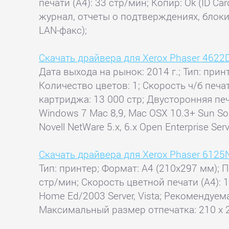
печати (А4): 33 стр/мин; Копир: Ok (ID C
журнал, отчеты о подтверждениях, блоки
LAN-факс);
Скачать драйвера для Xerox Phaser 4622
Дата выхода на рынок: 2014 г.; Тип: прин
Количество цветов: 1; Скорость ч/б печ
картриджа: 13 000 стр; Двусторонняя печ
Windows 7 Mac 8,9, Mac OSX 10.3+ Sun Solar
Novell NetWare 5.x, 6.x Open Enterprise Serv
Скачать драйвера для Xerox Phaser 6125
Тип: принтер; Формат: A4 (210x297 мм); П
стр/мин; Скорость цветной печати (А4):
Home Ed/2003 Server, Vista; Рекомендуема
Максимальный размер отпечатка: 210 x 2