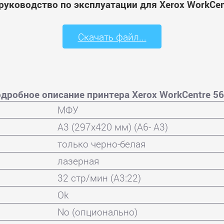
руководство по эксплуатации для Xerox WorkCen
Скачать файл...
дробное описание принтера Xerox WorkCentre 5
МФУ
A3 (297x420 мм) (A6- A3)
только черно-белая
лазерная
32 стр/мин (A3:22)
Ok
No (опционально)