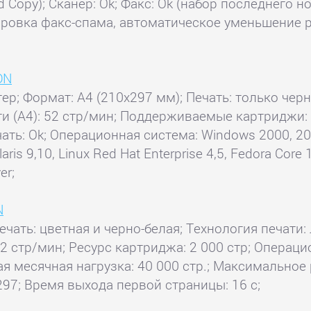
ard Copy); Сканер: Ok; Факс: Ok (набор последнег
ровка факс-спама, автоматическое уменьшение ра
DN
тер; Формат: A4 (210x297 мм); Печать: только чер
ати (А4): 52 стр/мин; Поддерживаемые картриджи
ать: Ok; Операционная система: Windows 2000, 2003
is 9,10, Linux Red Hat Enterprise 4,5, Fedora Core 1
er;
N
ечать: цветная и черно-белая; Технология печати: 
 12 стр/мин; Ресурс картриджа: 2 000 стр; Опера
я месячная нагрузка: 40 000 стр.; Максимальное р
97; Время выхода первой страницы: 16 с;