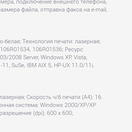
о номера, подключение внешнего телефона,
змера файла, отправка факса на e-mail,
но-белая; Технология печати: лазерная;
: 106R01534, 106R01536; Ресурс
/2008 Server, Windows XP, Vista,
-11, SuSe, IBM AIX 5, HP-UX 11.0/11i,
лазерная; Скорость ч/б печати (А4): 16
ционная система: Windows 2000/XP/XP
азрешение (dpi): 600 x 600;