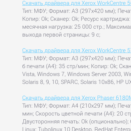
Скачать драйвера для Xerox WorkCentre 
Тип: МФУ; Формат: A3 (297x420 мм); Печат
Копир: Ok; Сканер: Ok; Ресурс картриджа
месячная нагрузка: 25 000 стр.; Максима
выхода первой страницы: 9 с;
Скачать драйвера для Xerox WorkCentre 
Тип: МФУ; Формат: A3 (297x420 мм); Печат
б печати (А4): 35 стр/мин; Копир: Ok; Ска
Vista, Windows 7, Windows Server 2003, Win
Solaris 8, 9, 10, SPARC, Solaris 10x86, HP U
Скачать драйвера для Xerox Phaser 618
Тип: МФУ; Формат: A4 (210x297 мм); Печат
мин; Скорость цветной печати (А4): 20 стр
Двусторонняя печать: Ok (опционально); 
Linux: Tubolinux 10 Desktop, RedHat Enterpri