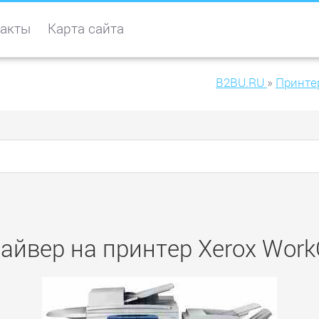
акты
Карта сайта
B2BU.RU
»
Принте
айвер на принтер Xerox Work