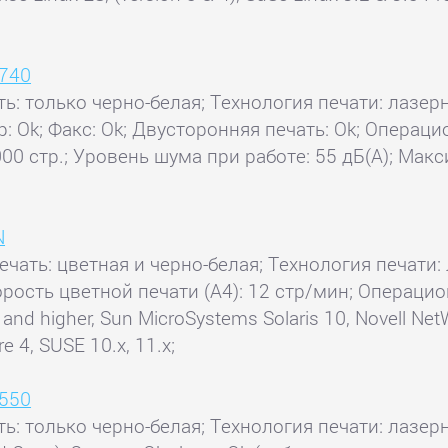
5740
ть: только черно-белая; Технология печати: лазерн
ер: Ok; Факс: Ok; Двусторонняя печать: Ok; Операци
0 стр.; Уровень шума при работе: 55 дБ(А); Макс
N
ечать: цветная и черно-белая; Технология печати:
орость цветной печати (А4): 12 стр/мин; Операцио
 and higher, Sun MicroSystems Solaris 10, Novell Net
re 4, SUSE 10.x, 11.x;
3550
ть: только черно-белая; Технология печати: лазерн