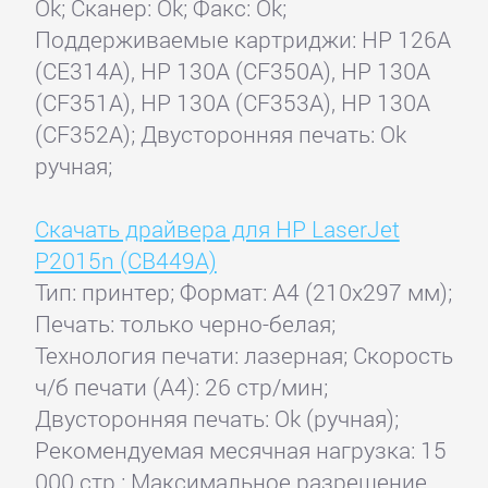
Ok; Сканер: Ok; Факс: Ok;
Поддерживаемые картриджи: HP 126A
(CE314A), HP 130A (CF350A), HP 130A
(CF351A), HP 130A (CF353A), HP 130A
(CF352A); Двусторонняя печать: Ok
ручная;
Скачать драйвера для HP LaserJet
P2015n (CB449A)
Тип: принтер; Формат: A4 (210x297 мм);
Печать: только черно-белая;
Технология печати: лазерная; Скорость
ч/б печати (А4): 26 стр/мин;
Двусторонняя печать: Ok (ручная);
Рекомендуемая месячная нагрузка: 15
000 стр.; Максимальное разрешение