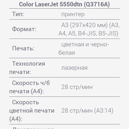
Color LaserJet 5550dtn (Q3716A)
Тип:
принтер
A3 (297x420 мм) (A3,
Формат:
A4, A5, B4-JIS, B5-JIS)
цветная и черно-
Печать:
белая
Технология
лазерная
печати:
Скорость ч/б
28 стр/мин
печати (А4):
Скорость
цветной печати
28 стр/мин (A3:14)
(А4):