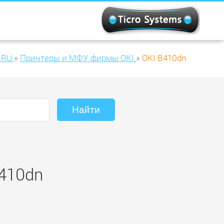
.RU
»
Принтеры и МФУ фирмы OKI
»
OKI B410dn
B410dn