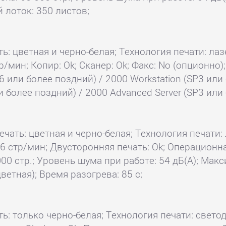
й лоток: 350 листов;
ь: цветная и черно-белая; Технология печати: лазе
р/мин; Копир: Ok; Сканер: Ok; Факс: No (опционно
P6 или более поздний) / 2000 Workstation (SP3 или
и более поздний) / 2000 Advanced Server (SP3 или 
ечать: цветная и черно-белая; Технология печати: 
36 стр/мин; Двусторонняя печать: Ok; Операционна
0 стр.; Уровень шума при работе: 54 дБ(А); Макс
ветная); Время разогрева: 85 с;
ть: только черно-белая; Технология печати: свето