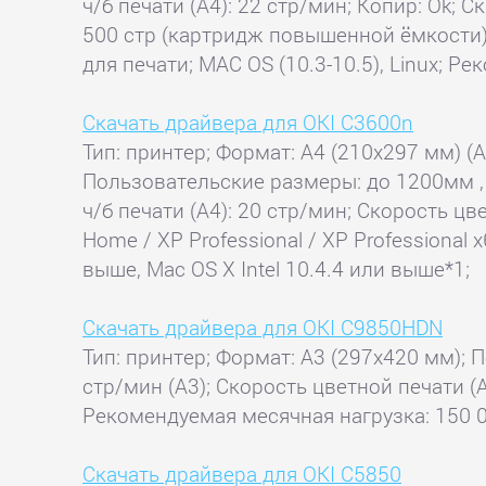
ч/б печати (А4): 22 стр/мин; Копир: Ok;
500 стр (картридж повышенной ёмкости);
для печати; MAC OS (10.3-10.5), Linux; Р
Скачать драйвера для OKI C3600n
Тип: принтер; Формат: A4 (210x297 мм) (A4
Пользовательские размеры: до 1200мм , 
ч/б печати (А4): 20 стр/мин; Скорость цв
Home / XP Professional / XP Professional 
выше, Mac OS X Intel 10.4.4 или выше*1;
Скачать драйвера для OKI C9850HDN
Тип: принтер; Формат: A3 (297x420 мм); П
стр/мин (A3); Скорость цветной печати (А
Рекомендуемая месячная нагрузка: 150 00
Скачать драйвера для OKI C5850