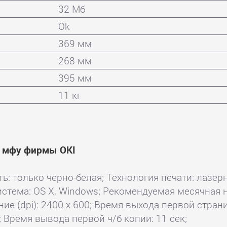
32 Мб
Ok
369 мм
268 мм
395 мм
11 кг
и мфу фирмы OKI
ть: только черно-белая; Технология печати: лазерн
истема: OS X, Windows; Рекомендуемая месячная н
е (dpi): 2400 x 600; Время выхода первой страниц
; Время вывода первой ч/б копии: 11 сек;