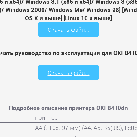
 и x64)/ Windows 8.1 (x86 и x64)/ Windows 8 (x8
64)/ Windows 2000/ Windows Me/ Windows 98] [Wi
OS X и выше] [Linux 10 и выше]
Скачать файл...
чать руководство по эксплуатации для OKI B41
Скачать файл...
Подробное описание принтера OKI B410dn
принтер
A4 (210x297 мм) (A4, A5, B5(JIS), Lette