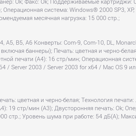
 Сканер: Ok; Факс: Ok; Поддерживаемые картриджи:
 Операционная система: Windows® 2000 SP3, XP, V
екомендуемая месячная нагрузка: 15 000 стр.;
, A5, B5, A6 Конверты: Com-9, Com-10, DL, Monarch
включая баннеры); Печать: цветная и черно-белая
етной печати (А4): 16 стр/мин; Операционная систе
x64 / Server 2003 / Server 2003 for x64 / Mac OS 9
ечать: цветная и черно-белая; Технология печати: 
4): 19 стр/мин (A3); Двусторонняя печать: Ok; Оп
0 стр.; Уровень шума при работе: 54 дБ(А); Макс