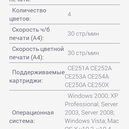
Количество
4
цветов:
Скорость ч/б
30 стр/мин
печати (А4):
Скорость цветной
30 стр/мин
печати (А4):
CE251A CE252A
Поддерживаемые
CE253A CE254A
картриджи:
CE250A CE250X
Windows 2000, XP
Professional, Server
Операционная
2003, Server 2008;
система:
Windows Vista; Mac
OS X v10.3, v10.4,