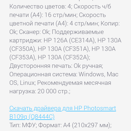
Количество цветов: 4; Скорость ч/б
печати (А4): 16 стр/мин; Скорость
цветной печати (А4): 4 стр/мин; Копир:
Ok; Сканер: Ok; Поддерживаемые
картриджи: HP 126A (CE314A), HP 130A
(CF350A), HP 130A (CF351A), HP 130A
(CF353A), HP 130A (CF352A);
Двусторонняя печать: Ok ручная;
Операционная система: Windows, Mac
OS, Linux; Рекомендуемая месячная
нагрузка: 20 000 стр.;
Скачать драйвера для HP Photosmart
B109q (Q8444C)
Тип: МФУ; Формат: A4 (210x297 мм);